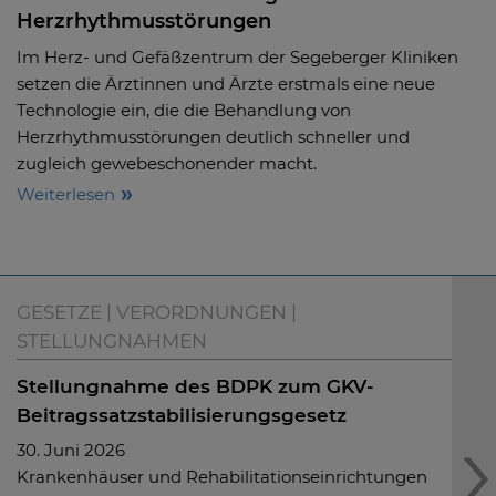
Herzrhythmusstörungen
Im Herz- und Gefäßzentrum der Segeberger Kliniken
setzen die Ärztinnen und Ärzte erstmals eine neue
Technologie ein, die die Behandlung von
Herzrhythmusstörungen deutlich schneller und
zugleich gewebeschonender macht.
Weiterlesen
GESETZE | VERORDNUNGEN |
STELLUNGNAHMEN
Stellungnahme des BDPK zum GKV-
Wark
Beitragssatzstabilisierungsgesetz
Stel
30. Juni 2026
11. M
Krankenhäuser und Rehabilitationseinrichtungen
Mit 