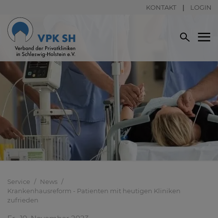
KONTAKT
LOGIN
Service
News
Krankenhausreform - Patienten mit heutigen Kliniken
zufrieden