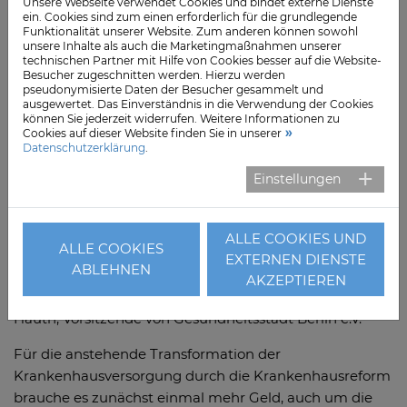
Unsere Webseite verwendet Cookies und bindet externe Dienste
Befragten die These, dass es „Spitzenmedizin“, nur in
ein. Cookies sind zum einen erforderlich für die grundlegende
Funktionalität unserer Website. Zum anderen können sowohl
großen Kliniken geben kann, nicht teilen. Weniger als
unsere Inhalte als auch die Marketingmaßnahmen unserer
jeder Zweite (46 Prozent) ist dieser Meinung.
technischen Partner mit Hilfe von Cookies besser auf die Website-
Besucher zugeschnitten werden. Hierzu werden
pseudonymisierte Daten der Besucher gesammelt und
In der geplanten Krankenhausreform will
ausgewertet. Das Einverständnis in die Verwendung der Cookies
Bundesgesundheitsminister Karl Lauterbach die
können Sie jederzeit widerrufen. Weitere Informationen zu
Cookies auf dieser Website finden Sie in unserer
Spezialisierungen der Kliniken vorantreiben. Nicht jedes
Datenschutzerklärung
.
Krankenhaus soll wie bislang jede Behandlung
Einstellungen
durchführen.
Fachkräftemangel und Kosten
ALLE COOKIES UND
ALLE COOKIES
„Der Mangel an Ärzten und Pflegepersonal sowie
EXTERNEN DIENSTE
ABLEHNEN
steigende Kosten gehören aktuell zu den größten
AKZEPTIEREN
Herausforderungen im Gesundheitswesen,“ sagt Dr. Iris
Hauth, Vorsitzende von Gesundheitsstadt Berlin e.V.
Für die anstehende Transformation der
Krankenhausversorgung durch die Krankenhausreform
brauche es zunächst einmal mehr Geld, auch um die