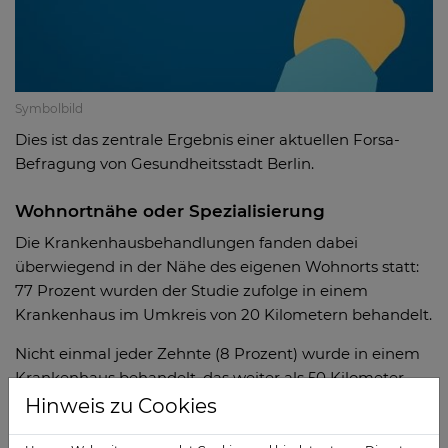
Symbolbild
Dies ist das zentrale Ergebnis einer aktuellen Forsa-
Befragung von Gesundheitsstadt Berlin.
Wohnortnähe oder Spezialisierung
Die Krankenhausbehandlungen fanden dabei
überwiegend in der Nähe des eigenen Wohnorts statt:
77 Prozent wurden der Studie zufolge in einem
Krankenhaus im Umkreis von 20 Kilometern behandelt.
Nicht einmal jeder Zehnte (8 Prozent) wurde in einem
Krankenhaus behandelt, das weiter als 50 Kilometer
vom eigenen Wohnort entfernt war.
Hinweis zu Cookies
Insofern verwundert es nicht, dass die meisten