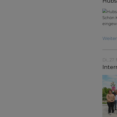
Hubsc
Weite
Di., 27
Inter