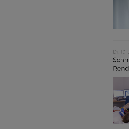
Di., 10
Schm
Rend