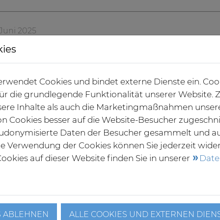
. Juni 2025
 Kliniken Lübeck bieten Brustsprechstund
kies
Veränderungen an der Brust 
spezialisierten Brustsprech
rwendet Cookies und bindet externe Dienste ein. Coo
sich Experten Zeit – für Ihre
 für die grundlegende Funktionalität unserer Website
medizinische Abklärung.
ere Inhalte als auch die Marketingmaßnahmen unser
Weiterlesen
von Cookies besser auf die Website-Besucher zugeschn
udonymisierte Daten der Besucher gesammelt und a
die Verwendung der Cookies können Sie jederzeit wide
ookies auf dieser Website finden Sie in unserer
Date
. Juni 2025
ildung bei Asklepios - Bewerbungen haben
Bei den Hamburger Asklepios
S ABLEHNEN
ALLE COOKIES UND EXTERNEN DIEN