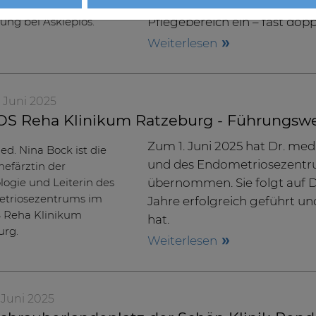
positives Bild: Im Jahr 202
Pflegebereich ein – fast doppe
Weiterlesen
. Juni 2025
S Reha Klinikum Ratzeburg - Führungswec
Zum 1. Juni 2025 hat Dr. med
und des Endometriosezentr
übernommen. Sie folgt auf Dr
Jahre erfolgreich geführt 
hat.
Weiterlesen
. Juni 2025