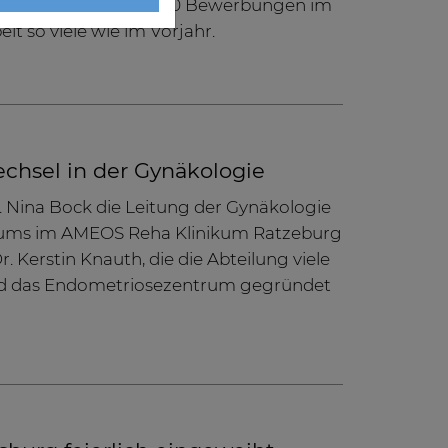
4 gingen mehr als 12.000 Bewerbungen im
lt so viele wie im Vorjahr.
hsel in der Gynäkologie
. Nina Bock die Leitung der Gynäkologie
ums im AMEOS Reha Klinikum Ratzeburg
. Kerstin Knauth, die die Abteilung viele
und das Endometriosezentrum gegründet