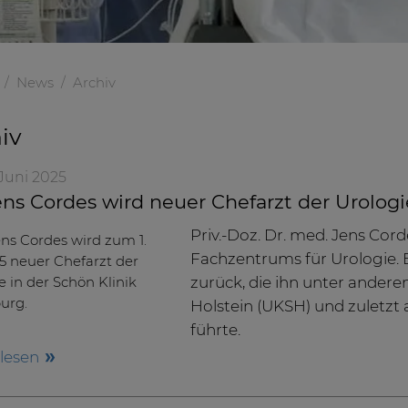
News
Archiv
iv
. Juni 2025
ens Cordes wird neuer Chefarzt der Urolog
Priv.-Doz. Dr. med. Jens Cor
Fachzentrums für Urologie. Er
zurück, die ihn unter andere
Holstein (UKSH) und zuletzt 
führte.
rlesen