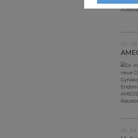
Do., 05
AMEO
Mi., 04