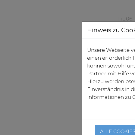
Fr., 06
Sana
Hinweis zu Coo
Unsere Webseite ve
einen erforderlich
können sowohl uns
Partner mit Hilfe 
Hierzu werden pse
Einverständnis in 
Informationen zu C
Do., 05
Ausb
ALLE COOKIE