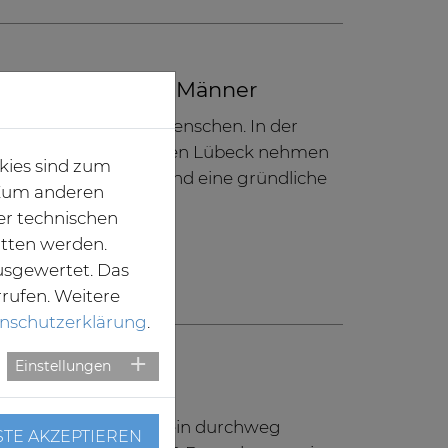
e für Frauen und Männer
verunsichern viele Menschen. In der
stunde der Sana Kliniken Lübeck nehmen
kies sind zum
 Sorgen, Ihre Fragen und eine gründliche
. Zum anderen
er technischen
itten werden.
usgewertet. Das
rrufen. Weitere
nschutzerklärung
.
Einstellungen
 sich verdoppelt
 Kliniken zeigt sich ein durchweg
STE AKZEPTIEREN