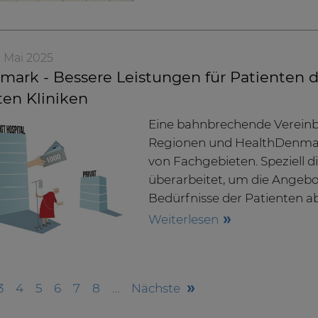
. Mai 2025
ark - Bessere Leistungen für Patienten du
ten Kliniken
Eine bahnbrechende Verein
Regionen und HealthDenmark
von Fachgebieten. Speziell d
überarbeitet, um die Angebot
Bedürfnisse der Patienten 
Weiterlesen
3
4
5
6
7
8
…
nächste