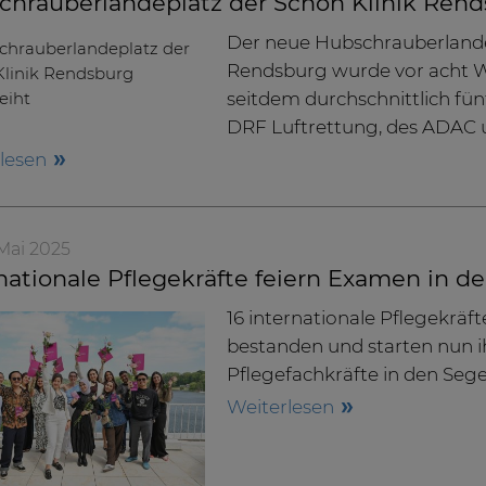
hrauberlandeplatz der Schön Klinik Rends
Der neue Hubschrauberlande
Rendsburg wurde vor acht 
seitdem durchschnittlich fün
DRF Luftrettung, des ADAC 
rlesen
. Mai 2025
nationale Pflegekräfte feiern Examen in d
16 internationale Pflegekräf
bestanden und starten nun ih
Pflegefachkräfte in den Sege
Weiterlesen