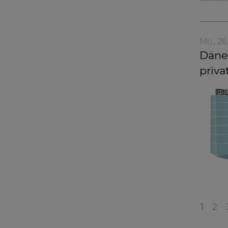
Mo., 26
Dänem
priva
1
2