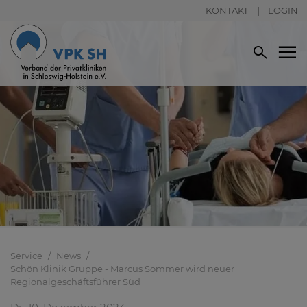
KONTAKT
LOGIN
Service
News
Schön Klinik Gruppe - Marcus Sommer wird neuer
Regionalgeschäftsführer Süd