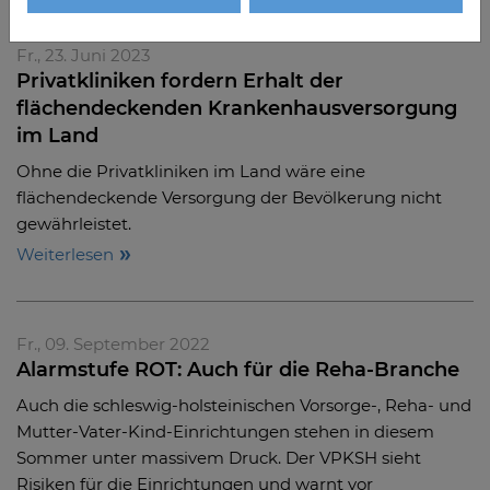
Fr., 23. Juni 2023
Privatkliniken fordern Erhalt der
flächendeckenden Krankenhausversorgung
im Land
Ohne die Privatkliniken im Land wäre eine
flächendeckende Versorgung der Bevölkerung nicht
gewährleistet.
Weiterlesen
Fr., 09. September 2022
Alarmstufe ROT: Auch für die Reha-Branche
Auch die schleswig-holsteinischen Vorsorge-, Reha- und
Mutter-Vater-Kind-Einrichtungen stehen in diesem
Sommer unter massivem Druck. Der VPKSH sieht
Risiken für die Einrichtungen und warnt vor