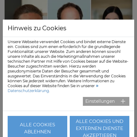
Hinweis zu Cookies
Unsere Webseite verwendet Cookies und bindet externe Dienste
ein. Cookies sind zum einen erforderlich für die grundlegende
Funktionalität unserer Website. Zum anderen können sowohl
unsere Inhalte als auch die Marketingmaßnahmen unserer
technischen Partner mit Hilfe von Cookies besser auf die Website-
Besucher zugeschnitten werden. Hierzu werden
pseudonymisierte Daten der Besucher gesammelt und
ausgewertet. Das Einverständnis in die Verwendung der Cookies
können Sie jederzeit widerrufen. Weitere Informationen zu
Der Verband der Privatkliniken in Schleswig-Holstein
Cookies auf dieser Website finden Sie in unserer
e.V. (VPKSH) hat Dr. med. Cordelia Andreßen wieder zur
Datenschutzerklärung
.
Vorsitzenden gewählt sowie Stefan Meiser und Astrid
Einstellungen
Kusmat als Beisitzer bestätigt. Vom Verband gefordert
wird eine radikale Verschlankung gesetzlicher
Bestimmungen.
ALLE COOKIES UND
ALLE COOKIES
Weiterlesen
EXTERNEN DIENSTE
ABLEHNEN
AKZEPTIEREN