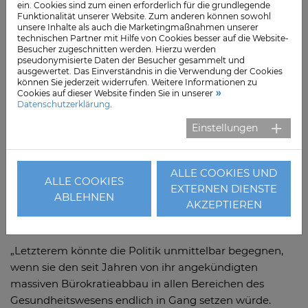
ein. Cookies sind zum einen erforderlich für die grundlegende
Mitglieder in unserem Verband", ist sich auch der
Funktionalität unserer Website. Zum anderen können sowohl
unsere Inhalte als auch die Marketingmaßnahmen unserer
Geschäftsführer, Bernd Krämer sicher. "Sowohl Vertreter
technischen Partner mit Hilfe von Cookies besser auf die Website-
von Beleghäusern, Reha-Einrichtungen, Fachkliniken
Besucher zugeschnitten werden. Hierzu werden
pseudonymisierte Daten der Besucher gesammelt und
als auch von Klinik-Konzernen bleiben im Vorstand
ausgewertet. Das Einverständnis in die Verwendung der Cookies
vertreten."
können Sie jederzeit widerrufen. Weitere Informationen zu
Cookies auf dieser Website finden Sie in unserer
Datenschutzerklärung
.
Besondere Herausforderungen stellen nach
Einschätzung der Vorsitzenden für die privaten,
Einstellungen
öffentlichen und gemeinnützigen Kliniken
gleichermaßen die Folgen der anhaltenden Corona-
ALLE COOKIES UND
Pandemie, die explodierenden Sach- und
ALLE COOKIES
EXTERNEN DIENSTE
Energiekosten, die zu knappen Investitionsmittel sowie
ABLEHNEN
AKZEPTIEREN
der immer gravierender werdende Fachkräftemangel
dar.
„Letzterem könnte die Politik unmittelbar begegnen,
wenn sie den seit Jahren von ihr angekündigten
massiven Bürokratieabbau in allen Bereichen des
Gesundheitswesens endlich in Gang setzen würde.