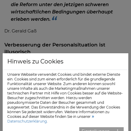
die Reform unter den jetzigen schweren
wirtschaftlichen Bedingungen überhaupt
erleben werden.
Dr. Gerald Gaß
Verbesserung der Personalsituation ist
illusorisch
Hinweis zu Cookies
Aber auch die politisch propagierten Ziele der Reform,
so Gaß, würden absehbar nicht erreichbar sein.
Unsere Webseite verwendet Cookies und bindet externe Dienste
Illusorisch sei, dass sich die Personalsituation verbessern
ein. Cookies sind zum einen erforderlich für die grundlegende
werde. Wenn Krankenhäuser regional schließen
Funktionalität unserer Website. Zum anderen können sowohl
unsere Inhalte als auch die Marketingmaßnahmen unserer
müssten, würden die Pflegekräfte im Regelfall nicht
technischen Partner mit Hilfe von Cookies besser auf die Website-
einfach wie ein Wanderzirkus in das nächste große
Besucher zugeschnitten werden. Hierzu werden
pseudonymisierte Daten der Besucher gesammelt und
Krankenhaus weiterziehen. Bisherige Schließungen von
ausgewertet. Das Einverständnis in die Verwendung der Cookies
Standorten hätten gezeigt, dass sich die Pflegekräfte
können Sie jederzeit widerrufen. Weitere Informationen zu
Cookies auf dieser Website finden Sie in unserer
vielmehr neue Arbeitgeber in der Nähe ihres
Datenschutzerklärung
.
Wohnortes suchen.