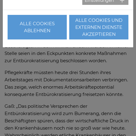
Einstellungen
Keine Hoffnung auf Entbürokratisierung
Ein echtes Potential hätte die Politik beim Thema
ALLE COOKIES UND
ALLE COOKIES
Entbürokratisierung, betont die DKG. Kaum ein
EXTERNEN DIENSTE
ABLEHNEN
Krankenhaus habe hier aber noch Hoffnung, dass die
AKZEPTIEREN
Reform etwas an der immensen Belastung der
Beschäftigten in den Kliniken ändern würde. An keiner
Stelle seien in den Eckpunkten konkrete Maßnahmen
zur Entbürokratisierung beschlossen worden.
Pflegekräfte müssten heute drei Stunden ihres
Arbeitstages mit Dokumentationsarbeiten verbringen.
Das zeige, welch enormes Arbeitskräftepotential
konsequente Entbürokratisierung freisetzen könnte.
Gaß: „Das politische Versprechen der
Entbürokratisierung wird zum Bumerang, denn die
Beschäftigten spüren, dass der wirtschaftliche Druck in
den Krankenhäusern noch nie so groß war wie heute.
Wahrscheinlich werden etliche Krankenhäuser in den