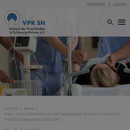
KONTAKT
LOGIN
Service
News
Herz- und Gefäßzentrum der Segeberger Kliniken erneut als
Fortbildungsstätte zertifiziert