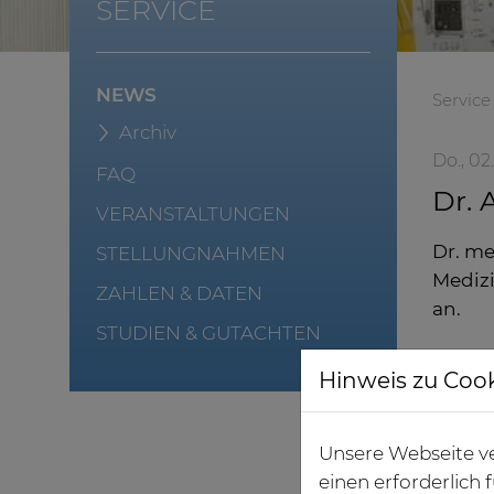
SERVICE
NEWS
Service
Archiv
Do., 02
FAQ
Dr. 
VERANSTALTUNGEN
Dr. me
STELLUNGNAHMEN
Medizi
ZAHLEN & DATEN
an.
STUDIEN & GUTACHTEN
Hinweis zu Coo
Unsere Webseite ve
einen erforderlich
Dr. Armi