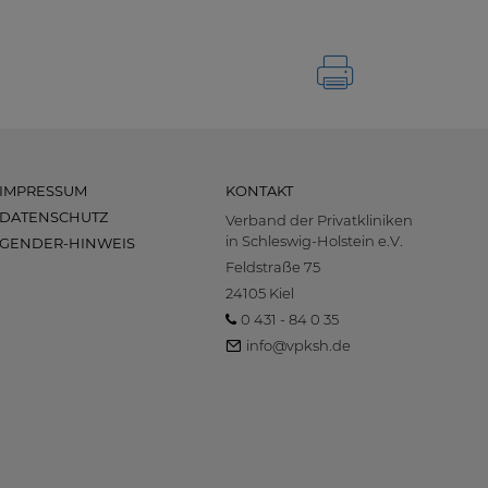
IMPRESSUM
KONTAKT
DATENSCHUTZ
Verband der Privatkliniken
in Schleswig-Holstein e.V.
GENDER-HINWEIS
Feldstraße 75
24105 Kiel
0 431 - 84 0 35
info@vpksh.de