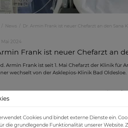
News
Dr. Armin Frank ist neuer Chefarzt an den Sana 
. Mai 2024
Armin Frank ist neuer Chefarzt an 
d. Armin Frank ist seit 1. Mai Chefarzt der Klinik für
ner wechselt von der Asklepios-Klinik Bad Oldesloe. 
Der Facharzt fü
kies
„Spezielle anäst
„Notfallmedizin“
beendete sein S
rwendet Cookies und bindet externe Dienste ein. Coo
Liebig-Universit
 für die grundlegende Funktionalität unserer Website
n Frank (Chefarzt Anästhesie) und Dr.