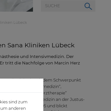
Kliniken Lübeck
den Sana Kliniken Lübeck
 Anästhesie und Intensivmedizin. Der
Er tritt die Nachfolge von Marcin Herz
r Anästhesiologie mit dem Schwerpunkt
hesiologische Intensivmedizin“,
 und „Spezielle Schmerztherapie“
tudium der Humanmedizin an der Justus-
kies sind zum
ät Gießen im Jahre 1995 und blickt
. Zum anderen