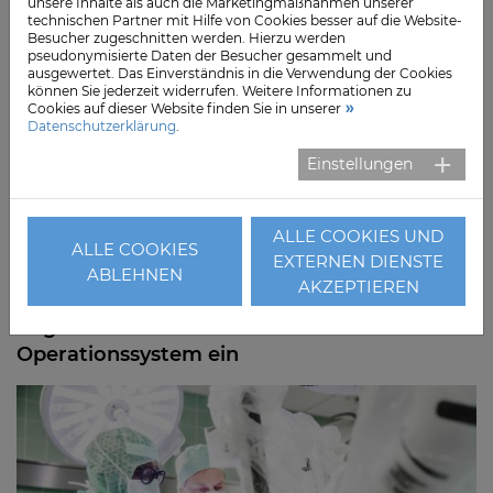
unsere Inhalte als auch die Marketingmaßnahmen unserer
technischen Partner mit Hilfe von Cookies besser auf die Website-
Besucher zugeschnitten werden. Hierzu werden
Das Herz- und Gefäßzentrum der Segeberger Kliniken,
pseudonymisierte Daten der Besucher gesammelt und
Abteilung für Kardiologie und Angiologie, wurde erneut
ausgewertet. Das Einverständnis in die Verwendung der Cookies
können Sie jederzeit widerrufen. Weitere Informationen zu
als Fortbildungsstätte für interventionelle Kardiologie
Cookies auf dieser Website finden Sie in unserer
zertifiziert. Diese Auszeichnung steht für höchste
Datenschutzerklärung
.
Qualitätsansprüche im Rahmen moderner Behandlung
Einstellungen
im Herzkatheterlabor.
Weiterlesen
ALLE COOKIES UND
ALLE COOKIES
EXTERNEN DIENSTE
ABLEHNEN
AKZEPTIEREN
Fr., 21. Juni 2024
Regio Kliniken setzen das "da Vinci Xi"
Operationssystem ein