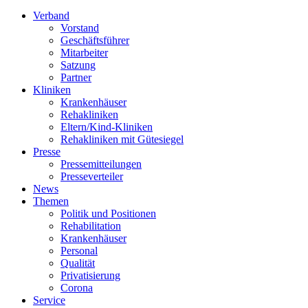
Verband
Vorstand
Geschäftsführer
Mitarbeiter
Satzung
Partner
Kliniken
Krankenhäuser
Rehakliniken
Eltern/Kind-Kliniken
Rehakliniken mit Gütesiegel
Presse
Pressemitteilungen
Presseverteiler
News
Themen
Politik und Positionen
Rehabilitation
Krankenhäuser
Personal
Qualität
Privatisierung
Corona
Service