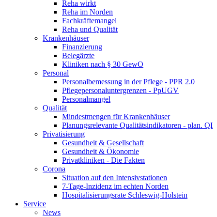
Reha wirkt
Reha im Norden
Fachkräftemangel
Reha und Qualität
Krankenhäuser
Finanzierung
Belegärzte
Kliniken nach § 30 GewO
Personal
Personalbemessung in der Pflege - PPR 2.0
Pflegepersonal­untergrenzen - PpUGV
Personalmangel
Qualität
Mindestmengen für Krankenhäuser
Planungsrelevante Qualitätsindikatoren - plan. QI
Privatisierung
Gesundheit & Gesellschaft
Gesundheit & Ökonomie
Privatkliniken - Die Fakten
Corona
Situation auf den Intensivstationen
7-Tage-Inzidenz im echten Norden
Hospitalisierungsrate Schleswig-Holstein
Service
News