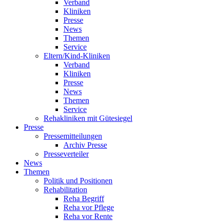
Verband
Kliniken
Presse
News
Themen
Service
Eltern/Kind-Kliniken
Verband
Kliniken
Presse
News
Themen
Service
Rehakliniken mit Gütesiegel
Presse
Pressemitteilungen
Archiv Presse
Presseverteiler
News
Themen
Politik und Positionen
Rehabilitation
Reha Begriff
Reha vor Pflege
Reha vor Rente