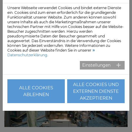
Unsere Webseite verwendet Cookies und bindet externe Dienste
ein. Cookies sind zum einen erforderlich für die grundlegende
Funktionalität unserer Website. Zum anderen können sowohl
Mo., 13. Juli 2026
unsere Inhalte als auch die Marketingmaßnahmen unserer
technischen Partner mit Hilfe von Cookies besser auf die Website-
Segeberger Kliniken investieren in moderne
Besucher zugeschnitten werden. Hierzu werden
Herz-Lungen-Technologie
pseudonymisierte Daten der Besucher gesammelt und
ausgewertet. Das Einverständnis in die Verwendung der Cookies
können Sie jederzeit widerrufen. Weitere Informationen zu
Cookies auf dieser Website finden Sie in unserer
Datenschutzerklärung
.
Einstellungen
ALLE COOKIES UND
ALLE COOKIES
EXTERNEN DIENSTE
ABLEHNEN
AKZEPTIEREN