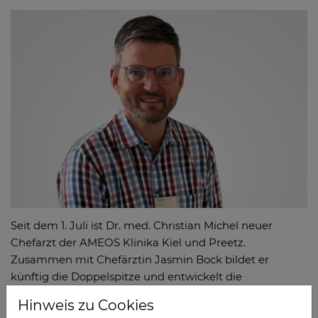
Seit dem 1. Juli ist Dr. med. Christian Michel neuer
Chefarzt der AMEOS Klinika Kiel und Preetz.
Zusammen mit Chefärztin Jasmin Bock bildet er
künftig die Doppelspitze und entwickelt die
psychiatrische Versorgung an beiden Standorten weiter.
Hinweis zu Cookies
Weiterlesen