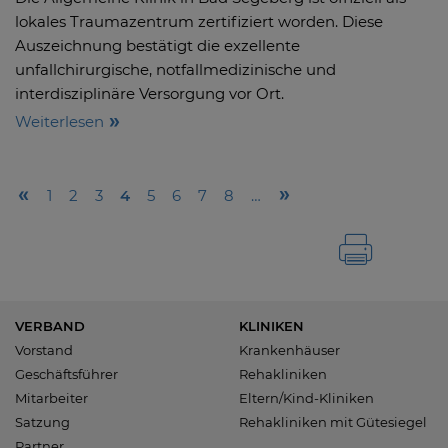
lokales Traumazentrum zertifiziert worden. Diese
Auszeichnung bestätigt die exzellente
unfallchirurgische, notfallmedizinische und
interdisziplinäre Versorgung vor Ort.
Weiterlesen
1
2
3
4
5
6
7
8
…
VERBAND
KLINIKEN
Vorstand
Krankenhäuser
Geschäftsführer
Rehakliniken
Mitarbeiter
Eltern/Kind-Kliniken
Satzung
Rehakliniken mit Gütesiegel
Partner