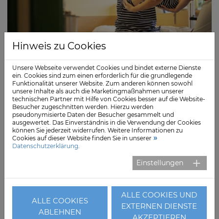
Hinweis zu Cookies
Unsere Webseite verwendet Cookies und bindet externe Dienste
ein. Cookies sind zum einen erforderlich für die grundlegende
Im AMEOS Klinikum Middelburg finden ältere
Funktionalität unserer Website. Zum anderen können sowohl
Menschen eine vertrauensvolle Anlaufstelle. Die Klinik
unsere Inhalte als auch die Marketingmaßnahmen unserer
technischen Partner mit Hilfe von Cookies besser auf die Website-
für Geriatrie unterstützt sie dabei, ihre Selbstständigkeit
Besucher zugeschnitten werden. Hierzu werden
zu bewahren oder verloren gegangene Fähigkeiten
pseudonymisierte Daten der Besucher gesammelt und
ausgewertet. Das Einverständnis in die Verwendung der Cookies
wiederaufzubauen.
können Sie jederzeit widerrufen. Weitere Informationen zu
Cookies auf dieser Website finden Sie in unserer
Weiterlesen
Datenschutzerklärung
.
Einstellungen
Di., 17. Februar 2026
Erneute Auszeichnung für die Klinik für
ALLE COOKIES UND
ALLE COOKIES
Kardiologie und Angiologie in den Sana
EXTERNEN DIENSTE
ABLEHNEN
Kliniken Lübeck
AKZEPTIEREN