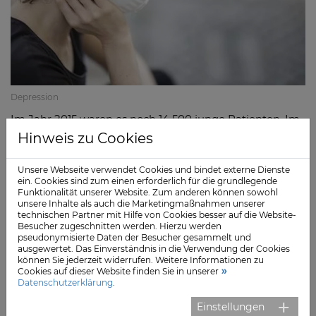
Depression
Im Jahr 2015 waren es noch 14 500 junge Patienten. Im
selben Zeitraum stieg die Zahl aller mit Depression aus
Hinweis zu Cookies
dem Krankenhaus entlassenen Patienten lediglich um
ein halbes Prozent auf insgesamt 264.000.
Unsere Webseite verwendet Cookies und bindet externe Dienste
ein. Cookies sind zum einen erforderlich für die grundlegende
Funktionalität unserer Website. Zum anderen können sowohl
Kinder und Jugendliche werden bei Berichten über
unsere Inhalte als auch die Marketingmaßnahmen unserer
Depressionen in der Corona-Pandemie häufig genannt.
technischen Partner mit Hilfe von Cookies besser auf die Website-
Besucher zugeschnitten werden. Hierzu werden
Sie leiden besonders unter Isolation durch
pseudonymisierte Daten der Besucher gesammelt und
Kontaktsperren und Homeschooling.
ausgewertet. Das Einverständnis in die Verwendung der Cookies
können Sie jederzeit widerrufen. Weitere Informationen zu
Cookies auf dieser Website finden Sie in unserer
So hat sich nach der
COPSY-Studie (Corona und
Datenschutzerklärung
.
Psyche)
des Universitätsklinikums Hamburg-Eppendorf
Einstellungen
(UKE) die psychische Gesundheit von Kindern und