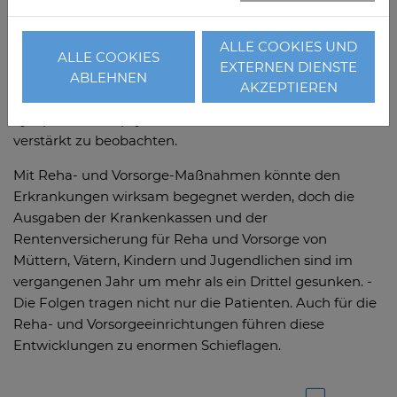
Jugendlichen in Deutschland im Verlauf der Corona-
Pandemie weiter verschlechtert. Fast jedes dritte Kind
ALLE COOKIES UND
leide ein knappes Jahr nach Beginn der Pandemie
ALLE COOKIES
EXTERNEN DIENSTE
unter psychischen Auffälligkeiten. Sorgen und Ängste
ABLEHNEN
AKZEPTIEREN
hätten noch einmal zugenommen, auch depressive
Symptome und psychosomatische Beschwerden seien
verstärkt zu beobachten.
Mit Reha- und Vorsorge-Maßnahmen könnte den
Erkrankungen wirksam begegnet werden, doch die
Ausgaben der Krankenkassen und der
Rentenversicherung für Reha und Vorsorge von
Müttern, Vätern, Kindern und Jugendlichen sind im
vergangenen Jahr um mehr als ein Drittel gesunken. -
Die Folgen tragen nicht nur die Patienten. Auch für die
Reha- und Vorsorgeeinrichtungen führen diese
Entwicklungen zu enormen Schieflagen.