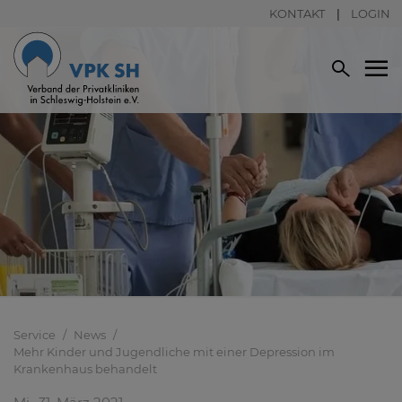
KONTAKT
LOGIN
Service
News
Mehr Kinder und Jugendliche mit einer Depression im
Krankenhaus behandelt