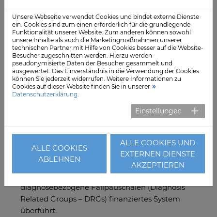
(Krankenhausbau, Erstausstattung der
Unsere Webseite verwendet Cookies und bindet externe Dienste
Krankenhäuser, Neubeschaffung von Anlagegütern
ein. Cookies sind zum einen erforderlich für die grundlegende
Funktionalität unserer Website. Zum anderen können sowohl
usw.). Die Finanzierung durch den Staat ist
unsere Inhalte als auch die Marketingmaßnahmen unserer
Ausdruck der verbreiteten Auffassung, dass die
technischen Partner mit Hilfe von Cookies besser auf die Website-
Besucher zugeschnitten werden. Hierzu werden
Gewährleistung ausreichender
pseudonymisierte Daten der Besucher gesammelt und
Versorgungskapazitäten eine öffentliche Aufgabe
ausgewertet. Das Einverständnis in die Verwendung der Cookies
können Sie jederzeit widerrufen. Weitere Informationen zu
darstellt.
Cookies auf dieser Website finden Sie in unserer
Die
Krankenkassen
tragen die laufenden
Datenschutzerklärung
.
Betriebskosten
eines Krankenhauses, also
Einstellungen
diejenigen Kosten, die unmittelbar im
Zusammenhang mit der Krankenbehandlung
entstehen. Die Finanzierung der laufenden Kosten
ALLE COOKIES UND
ALLE COOKIES
erfolgte bis Mitte der 1990er-Jahre über
EXTERNEN DIENSTE
ABLEHNEN
tagesgleiche Pflegesätze. Ab dem Jahr 2004 wurde
AKZEPTIEREN
dieses System schrittweise in ein ausschließlich über
diagnosebezogene Fallpauschalen (Diagnosis
Related Groups – DRGs) finanziertes System
überführt.