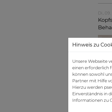
Di., 0
Kopfs
Beha
Hinweis zu Coo
Unsere Webseite ve
einen erforderlich
können sowohl uns
Partner mit Hilfe 
Hierzu werden pse
Einverständnis in 
Mo., 0
Informationen zu C
Segeb