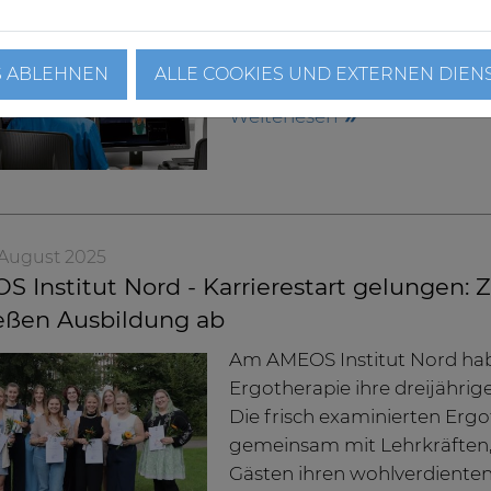
die radiologische Diagnosti
Magnetresonanztomographie
S ABLEHNEN
ALLE COOKIES UND EXTERNEN DIEN
Computertomographen (CT) 
Weiterlesen
. August 2025
 Institut Nord - Karrierestart gelungen:
ießen Ausbildung ab
Am AMEOS Institut Nord ha
Ergotherapie ihre dreijähri
Die frisch examinierten Erg
gemeinsam mit Lehrkräften,
Gästen ihren wohlverdienten