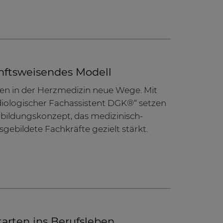
nftsweisendes Modell
en in der Herzmedizin neue Wege. Mit
rdiologischer Fachassistent DGK®“ setzen
erbildungskonzept, das medizinisch-
sgebildete Fachkräfte gezielt stärkt.
arten ins Berufsleben