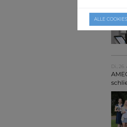
ALLE COOKIE
Di., 26
AMEOS
schl