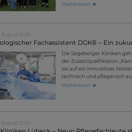
Weiterlesen
. August 2025
ologischer Fachassistent DGK® – Ein zuku
Die Segeberger Kliniken geh
der Zusatzqualifikation „Ka
sie auf ein innovatives Weit
technisch und pflegerisch au
Weiterlesen
. August 2025
Kliniken Lübeck – Neun Pflegefachleute st