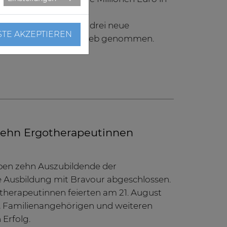
k: Ein hochmodernes
-Gerät (MRT) sowie drei neue
STE AKZEPTIEREN
werden bald in Betrieb genommen.
 Zehn Ergotherapeutinnen
ben zehn Auszubildende der
ge Ausbildung mit Bravour abgeschlossen.
otherapeutinnen feierten am 21. August
 Familienangehörigen und weiteren
 Erfolg.