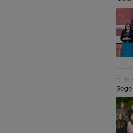
Di., 19
Sege