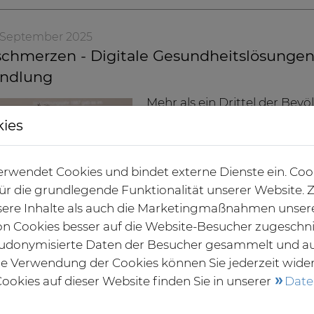
9. September 2025
chmerzen - Digitale Gesundheitslösungen 
ndlung
Mehr als ein Drittel der Bev
Kopfschmerzen. Anders als b
kies
Erkrankungen sind häufig b
betroffen. Der technologisch
rwendet Cookies und bindet externe Dienste ein. Coo
eröffnet neue Chancen.
 für die grundlegende Funktionalität unserer Website
Weiterlesen
ere Inhalte als auch die Marketingmaßnahmen unser
von Cookies besser auf die Website-Besucher zugeschn
udonymisierte Daten der Besucher gesammelt und a
die Verwendung der Cookies können Sie jederzeit wide
1. September 2025
ookies auf dieser Website finden Sie in unserer
Date
erger Kliniken investieren Millionen in 
Die Segeberger Kliniken Grup