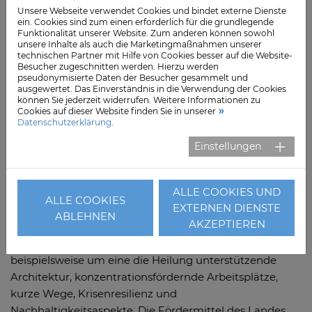
Unsere Webseite verwendet Cookies und bindet externe Dienste
der Klinik erarbeitet, das Basis für die Ermittlung der
ein. Cookies sind zum einen erforderlich für die grundlegende
benötigten Raumkapazitäten wie Operationssäle,
Funktionalität unserer Website. Zum anderen können sowohl
unsere Inhalte als auch die Marketingmaßnahmen unserer
Behandlungsräume und Patientenzimmer sein wird.
technischen Partner mit Hilfe von Cookies besser auf die Website-
Sobald der Raumbedarf feststeht, wird ein
Besucher zugeschnitten werden. Hierzu werden
pseudonymisierte Daten der Besucher gesammelt und
Architekturbüro die Klinik zunächst in groben Zügen
ausgewertet. Das Einverständnis in die Verwendung der Cookies
und später bis ins Detail entwerfen. Mit ersten
können Sie jederzeit widerrufen. Weitere Informationen zu
Cookies auf dieser Website finden Sie in unserer
Entwürfen wird nicht vor Ende 2026 gerechnet, der
Datenschutzerklärung
.
endgültige Grundriss wird voraussichtlich 2027
Einstellungen
feststehen. Der symbolische erste Spatenstich soll 2028
erfolgen.
ALLE COOKIES UND
Zusätzlich zu den medizinischen Anforderungen gibt es
ALLE COOKIES
EXTERNEN DIENSTE
weitere Planungsaspekte: „Uns ist es sehr wichtig, ein
ABLEHNEN
AKZEPTIEREN
Klinikgebäude entstehen zu lassen, das Patienten,
Angehörige und Mitarbeitende stärkt. Dabei geht es
beispielsweise um eine die Heilung unterstützende
Architektur, konzentrationsfördernde Arbeitsplätze,
kurze Wege, Krisenresilienz und
Nachhaltigkeitsaspekte. Die Fördermittel des Landes