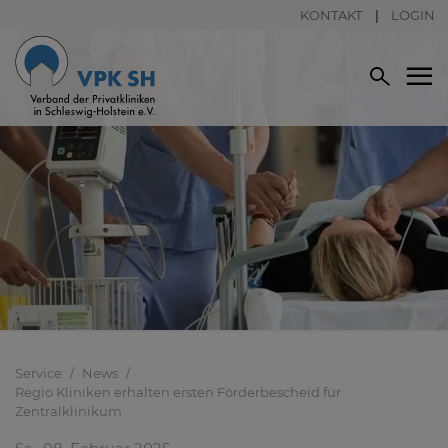
KONTAKT
LOGIN
Service
News
Regio Kliniken erhalten ersten Förderbescheid für
Zentralklinikum