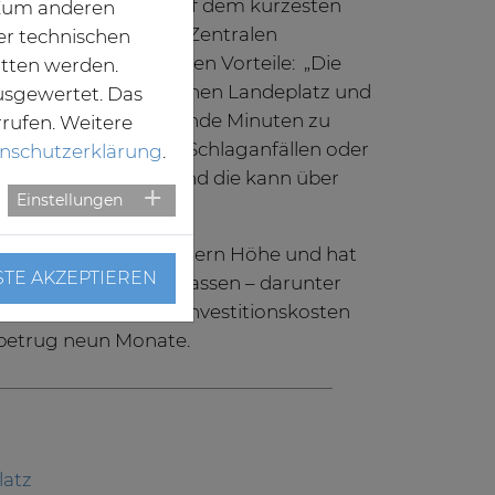
chnell, sicher und auf dem kürzesten
. Zum anderen
s Haut, Chefarzt der Zentralen
er technischen
lärt die medizinischen Vorteile: „Die
itten werden.
 kürzeren Wege zwischen Landeplatz und
usgewertet. Das
fen uns, entscheidende Minuten zu
rrufen. Weitere
e bei Polytraumata, Schlaganfällen oder
nschutzerklärung
.
hlt jede Sekunde – und die kann über
Einstellungen
dheit entscheiden.“
 Klinik in etwa 35 Metern Höhe und hat
STE AKZEPTIEREN
is zu 12 Tonnen zugelassen – darunter
undespolizei. Die Investitionskosten
t betrug neun Monate.
latz