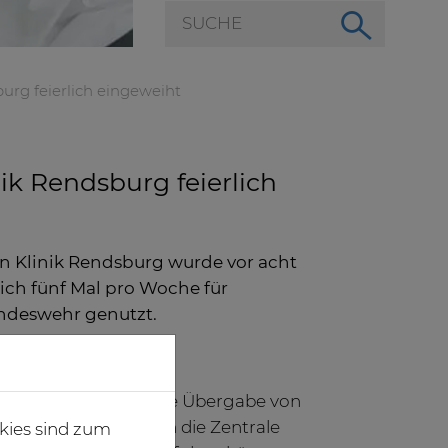
urg feierlich eingeweiht
k Rendsburg feierlich
 Klinik Rendsburg wurde vor acht
ch fünf Mal pro Woche für
undeswehr genutzt.
ientenversorgung
ermöglicht die direkte Übergabe von
nen und -patienten an die Zentrale
kies sind zum