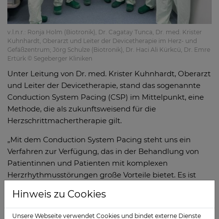
v.l.n.r.: Ronja Holm (Biotronik), Dr. Cagatay Tunca, Dr. med. Krister
Kuhnhardt, Oberarzt und Leiter der Devicetherapie im Herz- und
Gefäßzentrum; Jörg Schulze (Biotronik), Dr. Haci Ali Kürkcü, Dr. Emre
Ertürk © Segeberger Kliniken
Unter Leitung von Dr. med. Krister Kuhnhardt, Oberarzt
und Leiter der Devicetherapie, stand das sogenannte
Conduction System Pacing (CSP) im Mittelpunkt, eine
Methode, die als zukunftsweisend für die
Herzschrittmachertherapie gilt.
„Mit dem Conduction System Pacing steht uns ein
Verfahren zur Verfügung, das in der Behandlung von
Patientinnen und Patienten mit komplexen
Herzrhythmusstörungen große Vorteile bietet. Es ist
unser Ziel, dieses Wissen über Ländergrenzen hinweg
Hinweis zu Cookies
zu teilen“, sagt Prof. Dr. med. Holger Nef, Direktor des
Herz- und Gefäßzentrums.
Unsere Webseite verwendet Cookies und bindet externe Dienste