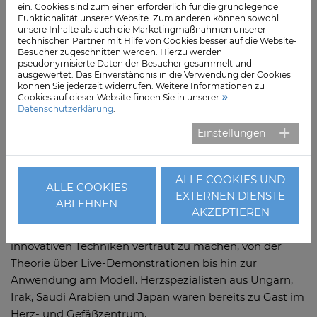
ein. Cookies sind zum einen erforderlich für die grundlegende
Das CSP, insbesondere das sogenannte „Left Bundle
Funktionalität unserer Website. Zum anderen können sowohl
unsere Inhalte als auch die Marketingmaßnahmen unserer
Branch Area Pacing“, ermöglicht eine natürlichere
technischen Partner mit Hilfe von Cookies besser auf die Website-
Erregungsleitung des Herzens. Die dadurch
Besucher zugeschnitten werden. Hierzu werden
pseudonymisierte Daten der Besucher gesammelt und
entstehende synchronere Kontraktion verbessert
ausgewertet. Das Einverständnis in die Verwendung der Cookies
nachweislich die Herzleistung, insbesondere bei
können Sie jederzeit widerrufen. Weitere Informationen zu
Cookies auf dieser Website finden Sie in unserer
Patientinnen und Patienten mit Herzinsuffizienz. Das
Datenschutzerklärung
.
Verfahren wird im Herz- und Gefäßzentrum der
Einstellungen
Segeberger Kliniken bereits erfolgreich angewendet
und ist fest etabliert. Rund 150 Eingriffe dieser Art
finden jährlich statt.
ALLE COOKIES UND
ALLE COOKIES
Die Schulung fand bereits zum 20. Mal in Bad Segeberg
EXTERNEN DIENSTE
ABLEHNEN
AKZEPTIEREN
statt. Sie soll es Kardiologinnen und Kardiologen aus
aller Welt ermöglichen, sich direkt vor Ort mit
innovativen Techniken vertraut zu machen, von der
Theorie über Live-Demonstrationen bis hin zur
Anwendung am Modell. Herzspezialisten aus Ungarn,
Irak, Saudi Arabien und Japan waren bereits zu Gast im
Herz- und Gefäßzentrum.