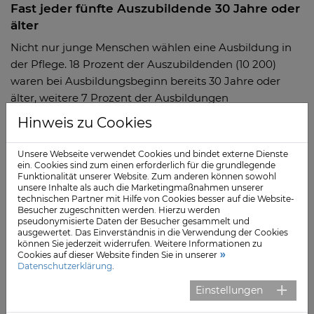
Fast jeder fünfte Auszubildende 30 Jahre oder
älter
Nicht nur junge Menschen wählen eine Ausbildung in
der Pflege. 18 Prozent der Auszubildenden (10 200)
waren bei Ausbildungsbeginn bereits 30 Jahre oder
älter, weitere 7 Prozent der Ausbildungen
(4 000)wurden 2021 sogar erst im Alter ab 40 Jahren
Hinweis zu Cookies
begonnen.
Unsere Webseite verwendet Cookies und bindet externe Dienste
Ebenso wie die Vorläuferausbildungen wählen vor allem
ein. Cookies sind zum einen erforderlich für die grundlegende
Frauen die neue Ausbildung: Gut drei Viertel der
Funktionalität unserer Website. Zum anderen können sowohl
unsere Inhalte als auch die Marketingmaßnahmen unserer
Auszubildenden (76 %beziehungsweise 42 500) im
technischen Partner mit Hilfe von Cookies besser auf die Website-
neuen Berufsbild waren Frauen.
Besucher zugeschnitten werden. Hierzu werden
pseudonymisierte Daten der Besucher gesammelt und
ausgewertet. Das Einverständnis in die Verwendung der Cookies
Nur wenige absolvieren Ausbildung in Teilzeit
können Sie jederzeit widerrufen. Weitere Informationen zu
Cookies auf dieser Website finden Sie in unserer
Nach dem Pflegeberufegesetz können Auszubildende
Datenschutzerklärung
.
ihre Berufsausbildung auch in Teilzeit absolvieren. Dies
Einstellungen
soll einerseits Personen mit familiären Verpflichtungen