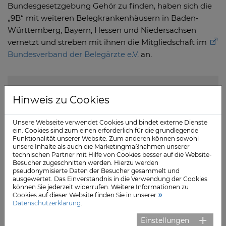
Bundesgesetzgebung Gehör zu finden, haben sich die
„9B“ mit weiteren Belegkrankenhäusern in Baden-
Württemberg, Bayern, Hessen und Niedersachsen
vernetzt und streben mit ihnen die Mitgliedschaft im
Bundesverband der Belegärzte e.V.
an.
Hinweis zu Cookies
Unsere Webseite verwendet Cookies und bindet externe Dienste
ein. Cookies sind zum einen erforderlich für die grundlegende
Funktionalität unserer Website. Zum anderen können sowohl
Zum Anzeigen des externen Inhalts
unsere Inhalte als auch die Marketingmaßnahmen unserer
technischen Partner mit Hilfe von Cookies besser auf die Website-
benötigen wir Ihre
Besucher zugeschnitten werden. Hierzu werden
pseudonymisierte Daten der Besucher gesammelt und
Einwilligung zum Setzen von Cookies
ausgewertet. Das Einverständnis in die Verwendung der Cookies
können Sie jederzeit widerrufen. Weitere Informationen zu
Cookies auf dieser Website finden Sie in unserer
Datenschutzerklärung
.
Einstellungen