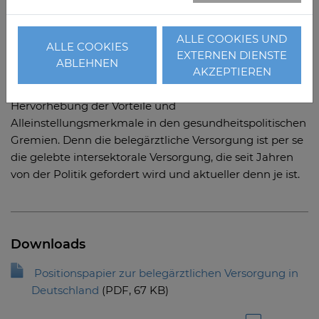
ALLE COOKIES UND
ALLE COOKIES
EXTERNEN DIENSTE
ABLEHNEN
AKZEPTIEREN
Zielsetzung der „9B“ ist die Stärkung der
Belegkrankenhäuser und des Belegarztwesens durch
Hervorhebung der Vorteile und
Alleinstellungsmerkmale in den gesundheitspolitischen
Gremien. Denn die belegärztliche Versorgung ist per se
die gelebte intersektorale Versorgung, die seit Jahren
von der Politik gefordert wird und aktueller denn je ist.
Downloads
Positionspapier zur belegärztlichen Versorgung in
Deutschland
(
PDF
, 67 KB)