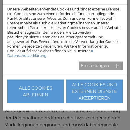
Organizations“ (ACO) im Fokus. Im Gegensatz zu den
spanischen und peruanischen Modellen wird In den
Unsere Webseite verwendet Cookies und bindet externe Dienste
ein. Cookies sind zum einen erforderlich für die grundlegende
USA eine schrittweise Transformation betrieben und
Funktionalität unserer Website. Zum anderen können sowohl
nicht die gesamte Bevölkerung einer Region, sondern
unsere Inhalte als auch die Marketingmaßnahmen unserer
technischen Partner mit Hilfe von Cookies besser auf die Website-
nur ausgewählte Versicherte dem Regionalmodell
Besucher zugeschnitten werden. Hierzu werden
zugeordnet. Eine deutliche Stärke ist der transparente
pseudonymisierte Daten der Besucher gesammelt und
ausgewertet. Das Einverständnis in die Verwendung der Cookies
Umgang mit finanziellen und qualitativen Outcomes;
können Sie jederzeit widerrufen. Weitere Informationen zu
für eine Erfolgsprognose ist es jedoch derzeit noch zu
Cookies auf dieser Website finden Sie in unserer
Datenschutzerklärung
.
früh.
Einstellungen
Für eine erfolgreiche Einführung von prospektiven
regionalen Gesundheitsbudgets in Deutschland geben
die Studienautoren folgende Empfehlungen: Ziel muss
ALLE COOKIES UND
ALLE COOKIES
die Ausrichtung an der Versorgungsqualität sein.
EXTERNEN DIENSTE
ABLEHNEN
Gleichzeitig ist es für das Gelingen wichtig, dass sowohl
AKZEPTIEREN
für Leistungserbringer als auch für die Versicherten ein
wirtschaftlicher Nutzen erkennbar ist. Die Einführung
der Regionalbudgets kann schrittweise in geeigneten
Modellregionen beginnen und muss dabei regionale