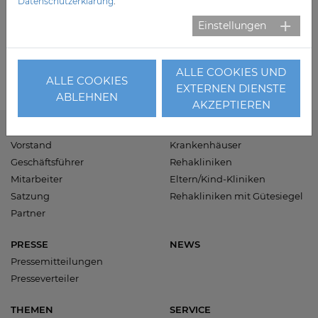
Prof. Dr. med. Saskia E. Drösler Entwicklung der
Datenschutzerklärung
.
belegärztlichen Leistungen in Deutschland 2012-
Einstellungen
2016
ALLE COOKIES UND
ALLE COOKIES
EXTERNEN DIENSTE
ABLEHNEN
AKZEPTIEREN
VERBAND
KLINIKEN
Vorstand
Krankenhäuser
Geschäftsführer
Rehakliniken
Mitarbeiter
Eltern/Kind-Kliniken
Satzung
Rehakliniken mit Gütesiegel
Partner
PRESSE
NEWS
Pressemitteilungen
Presseverteiler
THEMEN
SERVICE