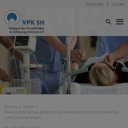
KONTAKT
LOGIN
Service
News
Telemedizinisches Zentrum für Menschen mit Herzschwäche
zieht positive Bilanz