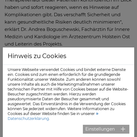
haben und sofort reagieren, wenn es Hinweise auf
Komplikationen gibt. Das verschafft Sicherheit und
kann gesundheitliche Risiken deutlich minimieren“,
erklärt Dr. Andrea Boguschewski, Fachärztin für Innere
Medizin und Kardiologie im Ärztezentrum Holstein Ost
und Leiterin des Projekts.
Hinweis zu Cookies
Teilnahmevoraussetzungen
Herzschwache Patientinnen und Patienten, die an dem
Unsere Webseite verwendet Cookies und bindet externe Dienste
ein. Cookies sind zum einen erforderlich für die grundlegende
Projekt teilnehmen, erhalten zu Beginn
Funktionalität unserer Website. Zum anderen können sowohl
telemedizinische Geräte für zu Hause und eine
unsere Inhalte als auch die Marketingmaßnahmen unserer
technischen Partner mit Hilfe von Cookies besser auf die Website-
ausführliche Einweisung. Mit einem
Besucher zugeschnitten werden. Hierzu werden
Blutdruckmessgerät, einer digitalen Körperwaage,
pseudonymisierte Daten der Besucher gesammelt und
ausgewertet. Das Einverständnis in die Verwendung der Cookies
einem 1-Kanal-EKG und einem Messgerät zur Erfassung
können Sie jederzeit widerrufen. Weitere Informationen zu
der Sauerstoffsättigung können sie mehrmals
Cookies auf dieser Website finden Sie in unserer
Datenschutzerklärung
.
wöchentlich die relevanten Werte erfassen, die bei
Herzinsuffizienz frühzeitig auf eine Verschlechterung
Einstellungen
des Gesundheitszustandes hinweisen.