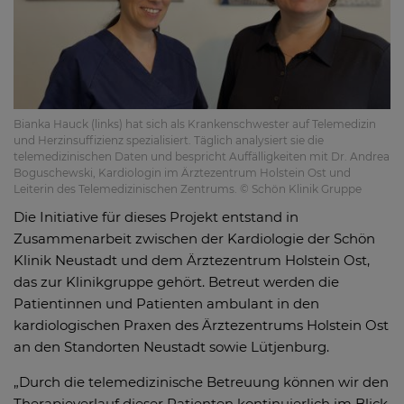
Bianka Hauck (links) hat sich als Krankenschwester auf Telemedizin
und Herzinsuffizienz spezialisiert. Täglich analysiert sie die
telemedizinischen Daten und bespricht Auffälligkeiten mit Dr. Andrea
Boguschewski, Kardiologin im Ärztezentrum Holstein Ost und
Leiterin des Telemedizinischen Zentrums. © Schön Klinik Gruppe
Die Initiative für dieses Projekt entstand in
Zusammenarbeit zwischen der Kardiologie der Schön
Klinik Neustadt und dem Ärztezentrum Holstein Ost,
das zur Klinikgruppe gehört. Betreut werden die
Patientinnen und Patienten ambulant in den
kardiologischen Praxen des Ärztezentrums Holstein Ost
an den Standorten Neustadt sowie Lütjenburg.
„Durch die telemedizinische Betreuung können wir den
Therapieverlauf dieser Patienten kontinuierlich im Blick