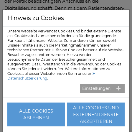
der Politik beabsichtigten Anschluss an die
Digitalisierung schafft. Denn mit dem Patientendaten-
Schutz-Gesetz (PDSG) hatte die Bundesregierung im
Hinweis zu Cookies
Sommer 2020 explizit geregelt, dass auch die Reha-
und Vorsorgeeinrichtungen in die TI eingebunden
Unsere Webseite verwendet Cookies und bindet externe Dienste
ein. Cookies sind zum einen erforderlich für die grundlegende
werden sollen, damit auch sie neue digitale Angebote
Funktionalität unserer Website. Zum anderen können sowohl
im Gesundheitswesen nutzen können. Dazu gehören
unsere Inhalte als auch die Marketingmaßnahmen unserer
technischen Partner mit Hilfe von Cookies besser auf die Website-
Patientenstammdaten und medizinische Daten
Besucher zugeschnitten werden. Hierzu werden
(Notfalldaten, Medikationsplan, Verordnungen) ebenso
pseudonymisierte Daten der Besucher gesammelt und
ausgewertet. Das Einverständnis in die Verwendung der Cookies
wie Abrechnungsdaten und eine bessere
können Sie jederzeit widerrufen. Weitere Informationen zu
Kommunikation zwischen den Leistungserbringern,
Cookies auf dieser Website finden Sie in unserer
Datenschutzerklärung
.
etwa durch die elektronische Zustellung von
Entlassberichten und Überweisungen zu Fachärzten.
Einstellungen
Zwar soll die Einbindung der Reha nach dem Willen
des Gesetzgebers schrittweise und zunächst freiwillig
ALLE COOKIES UND
ALLE COOKIES
erfolgen, dennoch ist der politische Auftrag eindeutig:
EXTERNEN DIENSTE
ABLEHNEN
GKV und Rentenversicherung sollen einen
AKZEPTIEREN
Telematikzuschlag vereinbaren, der ausreichend ist, um