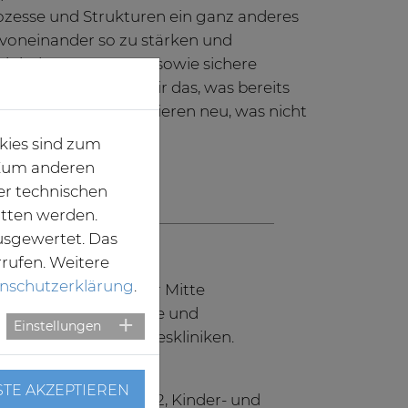
rozesse und Strukturen ein ganz anderes
g voneinander so zu stärken und
izinische Versorgung sowie sichere
erreichen, stärken wir das, was bereits
dig ist und strukturieren neu, was nicht
kies sind zum
. Zum anderen
er technischen
itten werden.
usgewertet. Das
rrufen. Weitere
nschutzerklärung
.
punktversorger in der Mitte
ionäre, teilstationäre und
Einstellungen
zentren und drei Tageskliniken.
ereiche Neuro- und
STE AKZEPTIEREN
inatalzentrum Level 2, Kinder- und