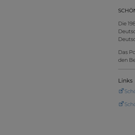
SCHÖN
Die 19
Deutsc
Deutsc
Das Po
den Be
Links
Sch
Schö