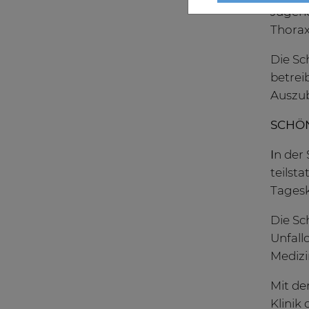
Jugend
Thorax
Die Sc
betrei
Auszub
SCHÖN
I
n der 
teilst
Tageskl
Die Sc
Unfall
Medizi
Mit de
Klinik