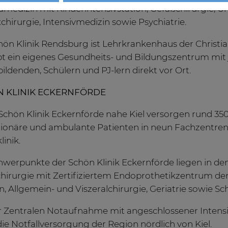
medizin mit Kinderintensivstation, Gefäßchirurgie, Uro
chirurgie, Intensivmedizin sowie Psychiatrie.
hön Klinik Rendsburg ist Lehrkrankenhaus der Christia
bt ein eigenes Gesundheits- und Bildungszentrum mit 
ildenden, Schülern und PJ-lern direkt vor Ort.
 KLINIK ECKERNFÖRDE
Schön Klinik Eckernförde nahe Kiel versorgen rund 350
ationäre und ambulante Patienten in neun Fachzentren
inik.
hwerpunkte der Schön Klinik Eckernförde liegen in d
chirurgie mit Zertifiziertem Endoprothetikzentrum de
n, Allgemein- und Viszeralchirurgie, Geriatrie sowie 
r Zentralen Notaufnahme mit angeschlossener Intensiv
 die Notfallversorgung der Region nördlich von Kiel.