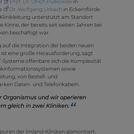
or
Prof. Dr. Ulrich Pulkowski
in
ie
Dr. Wolfgang Urbach
in Eckernförde.
 Klinikleitung unterstützt am Standort
 Kinne, der bereits seit sieben Jahren bei
ken beschäftigt war.
 auf die Integration der beiden neuen
 ist eine große Herausforderung, sagt
 IT-Systeme offenbare sich die Komplexität
inikinformationssystemen sowie
tung, von Bestell- und
arken Daten- und Telefonkabeln.
ger Organismus und wir operieren
n gleich in zwei Kliniken.
puren der Imland-Kliniken abmontiert,