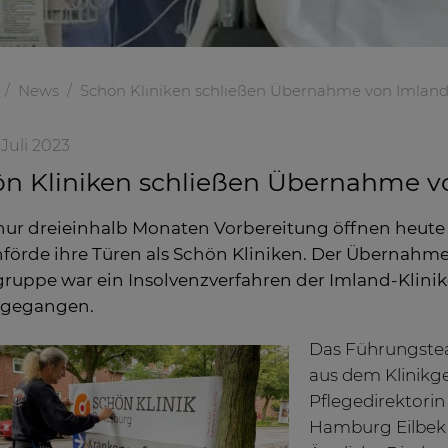
News
Schön Kliniken schließen Übernahme von Imland
 Juli 2023
n Kliniken schließen Übernahme vo
ur dreieinhalb Monaten Vorbereitung öffnen heute 
förde ihre Türen als Schön Kliniken. Der Übernahme
gruppe war ein Insolvenzverfahren der Imland-Klinik
sgegangen.
Das Führungstea
aus dem Klinikg
Pflegedirektori
Hamburg Eilbek 