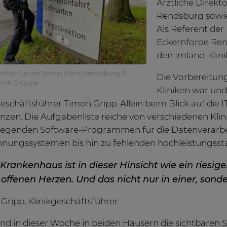
Ärztliche Direkt
Rendsburg sow
Als Referent der
Eckernförde René
den Imland-Klini
ilder für die Schön Klinik Rendsburg ©
Die Vorbereitung
inik Gruppe
Kliniken war und
geschäftsführer Timon Gripp. Allein beim Blick auf die
nzen. Die Aufgabenliste reiche von verschiedenen Kl
egenden Software-Programmen für die Datenverarbei
nungssystemen bis hin zu fehlenden hochleistungsst
 Krankenhaus ist in dieser Hinsicht wie ein riesi
offenen Herzen. Und das nicht nur in einer, sonder
Gripp, Klinikgeschäftsführer
d in dieser Woche in beiden Häusern die sichtbaren S