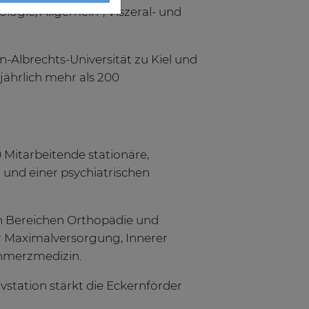
logie, Allgemein-, Viszeral- und
n-Albrechts-Universität zu Kiel und
jährlich mehr als 200
 Mitarbeitende stationäre,
 und einer psychiatrischen
en Bereichen Orthopädie und
r Maximalversorgung, Innerer
Schmerzmedizin.
station stärkt die Eckernförder