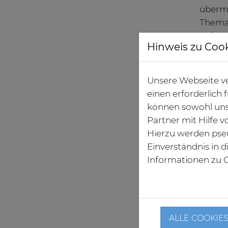
überma
Thema.
aufzus
Hinweis zu Coo
Arbeit
hervor
erfolg
Unsere Webseite ve
einen erforderlich
Steck
können sowohl uns
Partner mit Hilfe 
Hierzu werden pse
SCHÖN
Einverständnis in 
Informationen zu C
Die Sc
Schles
ambula
Zu den
ALLE COOKIE
Wirbel