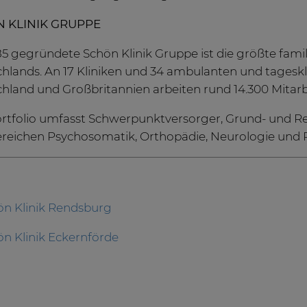
 KLINIK GRUPPE
85 gegründete Schön Klinik Gruppe ist die größte fam
hlands. An 17 Kliniken und 34 ambulanten und tageskl
hland und Großbritannien arbeiten rund 14.300 Mita
rtfolio umfasst Schwerpunktversorger, Grund- und Re
reichen Psychosomatik, Orthopädie, Neurologie und R
ön Klinik Rendsburg
n Klinik Eckernförde