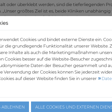
lt oder überklebt werden, sind die tieferliegenden P
 „Unser größtes Ziel ist es, beide Kliniken unabhängi
tellen, dass sie zukunftsfähig sind und exzellente med
kies
splätze für die Menschen der Region bieten. Um das zu 
ragend funktioniert, optimieren, was verbesserungswür
versprechend ist.“
rwendet Cookies und bindet externe Dienste ein. Coo
 für die grundlegende Funktionalität unserer Website
brief
ere Inhalte als auch die Marketingmaßnahmen unser
von Cookies besser auf die Website-Besucher zugeschn
udonymisierte Daten der Besucher gesammelt und a
 KLINIK RENDSBURG
die Verwendung der Cookies können Sie jederzeit wide
ookies auf dieser Website finden Sie in unserer
Date
hön Klinik Rendsburg ist einer der wichtigsten Schwer
wig-Holsteins. Rund 2.000 Mitarbeitende versorgen stat
nte Patienten in 22 zum Teil hochspezialisierten Fach
 Schwerpunkten der Rendsburger Klinik zählen die B
S ABLEHNEN
ALLE COOKIES UND EXTERNEN DIEN
säulenchirurgie, Gynäkologie und Geburtshilfe mit Per