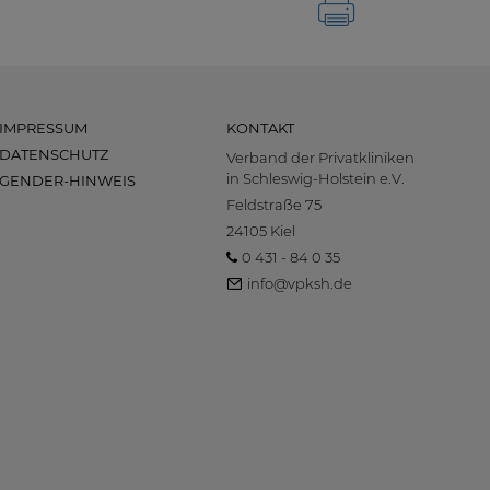
IMPRESSUM
KONTAKT
DATENSCHUTZ
Verband der Privatkliniken
in Schleswig-Holstein e.V.
GENDER-HINWEIS
Feldstraße 75
24105 Kiel
0 431 - 84 0 35
info@vpksh.de