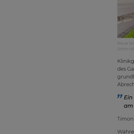
Neue Sch
Schön Kl
Klinik
des Ga
grundl
Abrech
Ein
am 
Timon 
Währen