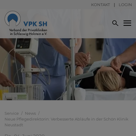
KONTAKT
LOGIN
Service
News
Neue Pflegedirektorin: Verbesserte Abläufe in der Schön Klinik
Neustadt