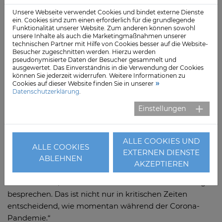
einem Tisch sitzen. Die Berufsgruppen, die ich
Unsere Webseite verwendet Cookies und bindet externe Dienste
verantworte, arbeiten in der Notaufnahme, der
ein. Cookies sind zum einen erforderlich für die grundlegende
Funktionalität unserer Website. Zum anderen können sowohl
Intensivstation, in den OP-Sälen oder auf den
unsere Inhalte als auch die Marketingmaßnahmen unserer
Normalstationen“, erklärt Antje Weiß.
technischen Partner mit Hilfe von Cookies besser auf die Website-
Besucher zugeschnitten werden. Hierzu werden
pseudonymisierte Daten der Besucher gesammelt und
Weiß bringt Erfahrungen als Pflegedirektorin aus
ausgewertet. Das Einverständnis in die Verwendung der Cookies
mittlerweile sechs Kliniken unterschiedlicher
können Sie jederzeit widerrufen. Weitere Informationen zu
Cookies auf dieser Website finden Sie in unserer
Ausrichtungen und Trägerschaften mit. Zuletzt war sie
Datenschutzerklärung
.
in einer kommunalen Klinik der Maximalversorgung in
Einstellungen
Köln tätig. „Schon vermeintliche Kleinigkeiten können
viel verändern, es geht viel um Transparenz und
Kommunikation, vor allem über die verschiedenen
ALLE COOKIES UND
Berufsgruppen hinweg. Erst dann können alle an einem
ALLE COOKIES
EXTERNEN DIENSTE
ABLEHNEN
Strang ziehen. Dabei hilft beispielsweise schon eine
AKZEPTIEREN
tägliche Runde mit den schichtführenden Mitarbeitern
aller Bereiche, in der wir die letzte Nacht und den Tag
besprechen. Das ist nicht nur in kritischen Zeiten
entscheidend, wie momentan während der Corona-
Pandemie.“