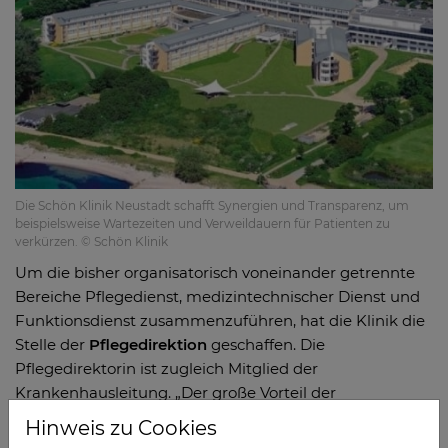
Die Schön Klinik Neustadt schafft Synergien und Transparenz, um
beispielsweise Wartezeiten und Verweildauern für Patienten zu
verkürzen. © Schön Klinik
Um die bisher organisatorisch voneinander getrennte
Bereiche Pflegedienst, medizintechnischer Dienst und
Funktionsdienst zusammenzuführen, hat die Klinik die
Stelle der
Pflegedirektion
geschaffen. Die
Pflegedirektorin ist zugleich Mitglied der
Krankenhausleitung. „Der große Vorteil der
Zusammenführung ist, dass wir jetzt praktisch mit allen
Hinweis zu Cookies
Bereichen, die ein Patient potenziell durchläuft, an