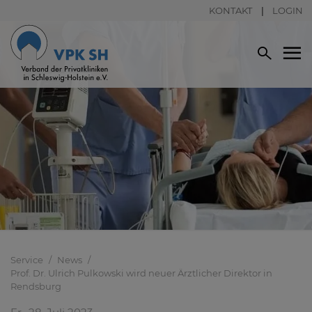
KONTAKT
LOGIN
Service
News
Prof. Dr. Ulrich Pulkowski wird neuer Ärztlicher Direktor in
Rendsburg