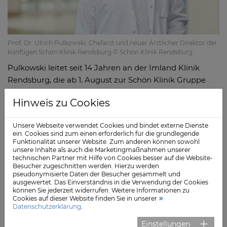
Prof. Dr. Ulrich Pulkowski: Chefarzt und neuer Ärztlicher Direktor der
künftigen Schön Klinik Rendsburg © Schön Klinik Rendsburg
Pulkowski leitet seit 14 Jahren an der Imland Klinik
Rendsburg, die ab 1. August zur Schön Klinik Gruppe
gehört, die Neurologie mit angeschlossener
Hinweis zu Cookies
zertifizierter Stroke Unit für Schlaganfallpatienten. Als
Ärztlicher und Stellvertretender Ärztlicher Direktor
Unsere Webseite verwendet Cookies und bindet externe Dienste
haben Stark und Pulkowski bereits in der
ein. Cookies sind zum einen erforderlich für die grundlegende
Vergangenheit „sehr gut zusammengearbeitet und
Funktionalität unserer Website. Zum anderen können sowohl
unsere Inhalte als auch die Marketingmaßnahmen unserer
werden dies auch weiterhin tun", teilt die Klinik mit.
technischen Partner mit Hilfe von Cookies besser auf die Website-
Besucher zugeschnitten werden. Hierzu werden
Stark ist seit acht Jahren in den heutigen Imland
pseudonymisierte Daten der Besucher gesammelt und
ausgewertet. Das Einverständnis in die Verwendung der Cookies
Kliniken beschäftigt. Er verantwortet als Chefarzt den
können Sie jederzeit widerrufen. Weitere Informationen zu
Fachbereich Neuro- und Wirbelsäulenchirurgie und
Cookies auf dieser Website finden Sie in unserer
Datenschutzerklärung
.
wird seine freigewordenen Ressourcen künftig
insbesondere auf die Erweiterung des
Einstellungen