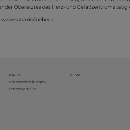
itender Oberarztes des Herz- und Gefäßzentrums tätig 
: www.sana.de/luebeck
PRESSE
NEWS
Pressemitteilungen
Presseverteiler