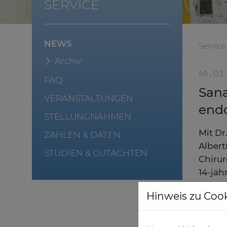
SERVICE
NEWS
Service
Archiv
Mi., 03
FAQ
Sana
VERANSTALTUNGEN
endo
STELLUNGNAHMEN
Mit D
ZAHLEN & DATEN
Albert
STUDIEN & GUTACHTEN
Chirur
14-jäh
zertif
Hinweis zu Coo