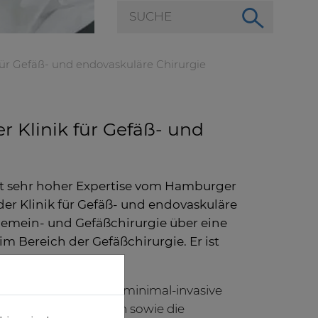
für Gefäß- und endovaskuläre Chirurgie
r Klinik für Gefäß- und
t sehr hoher Expertise vom Hamburger
er Klinik für Gefäß- und endovaskuläre
lgemein- und Gefäßchirurgie über eine
im Bereich der Gefäßchirurgie. Er ist
 Spezialist“.
rpunkten gehört die minimal-invasive
 Aortenerkrankungen sowie die