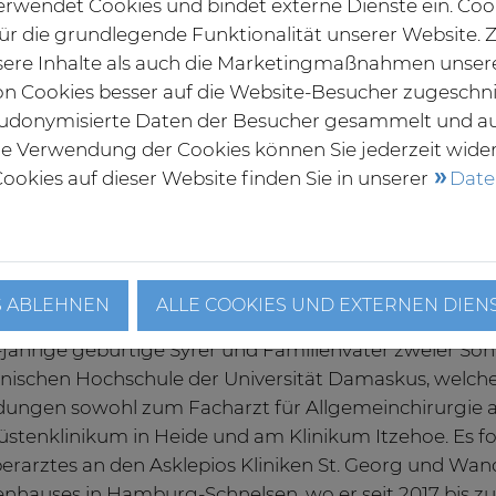
rwendet Cookies und bindet externe Dienste ein. Coo
Behandlung von
 für die grundlegende Funktionalität unserer Website
Beine. „Erstklass
ere Inhalte als auch die Marketingmaßnahmen unser
zugeschnittene T
von Cookies besser auf die Website-Besucher zugeschn
Hauptfokus. Sow
udonymisierte Daten der Besucher gesammelt und a
Gefäße mittels K
die Verwendung der Cookies können Sie jederzeit wide
Damit minimiere
ookies auf dieser Website finden Sie in unserer
Date
Komplikationen,
häufiger ergebe
sführer, Dr. Christian Frank, begrüßt den
Motivation, an 
hefarzt, Dr. Homam Osman, sehr herzlich an
 Kliniken Lübeck (v.r.n.l.), © Sana Kliniken
Herz- und Gefäß
zu werden.
S ABLEHNEN
ALLE COOKIES UND EXTERNEN DIEN
-jährige gebürtige Syrer und Familienvater zweier S
nischen Hochschule der Universität Damaskus, welche
dungen sowohl zum Facharzt für Allgemeinchirurgie al
stenklinikum in Heide und am Klinikum Itzehoe. Es fo
erarztes an den Asklepios Kliniken St. Georg und Wa
nhauses in Hamburg-Schnelsen, wo er seit 2017 bis z