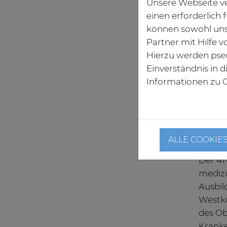
Unsere Webseite ve
einen erforderlich
können sowohl uns
Partner mit Hilfe 
Hierzu werden pse
Einverständnis in 
Informationen zu C
Geschäft
neuen C
den Sana
Lübeck
ALLE COOKIE
Der 41
medizi
Ausbil
Westkü
des Ob
Kranke