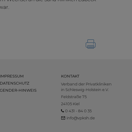
war.
IMPRESSUM
KONTAKT
DATENSCHUTZ
Verband der Privatkliniken
in Schleswig-Holstein e.V.
GENDER-HINWEIS
Feldstraße 75
24105 Kiel
0 431 - 84 0 35
info@vpksh.de