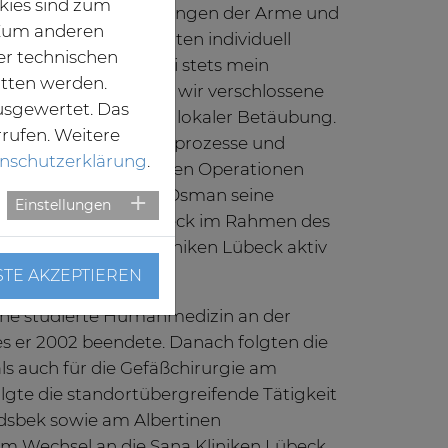
kies sind zum
 Durchblutungsstörungen der Arme und
. Zum anderen
ige und auf die Patienten individuell
er technischen
herapien sind hierbei stets mein
itten werden.
eit möglich eröffnen wir verschlossene
usgewertet. Das
athetertechnik unter lokaler Betäubung.
rrufen. Weitere
n wir lange Heilungsprozesse und
nschutzerklärung
.
 die sich aus komplexen Operationen
n können“, erläutert Osman seine
Einstellungen
den Sana Kliniken Lübeck im Rahmen des
zentrum der Sana Kliniken Lübeck aktiv
STE AKZEPTIEREN
öhne studierte Humanmedizin an der
s er 2002 beendete. Danach folgten die
s auch für die Gefäßchirurgie am
lgte die standortübergreifende Tätigkeit
ndsbek sowie am Albertinen
um Wechsel an die Sana Kliniken Lübeck