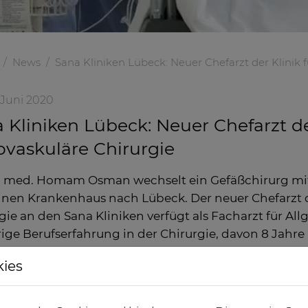
News
Sana Kliniken Lübeck: Neuer Chefarzt der Klinik 
. Juni 2020
 Kliniken Lübeck: Neuer Chefarzt de
vaskuläre Chirurgie
r. med. Homam Osman wechselt ein Gefäßchirurg mi
inen Krankenhaus nach Lübeck. Der neuer Chefarzt d
gie an den Sana Kliniken verfügt als Facharzt für Al
rige Berufserfahrung in der Chirurgie, davon 8 Jahre 
izierter „Endovaskulärer Chirurg“ und „Endovaskulärer
kies
Zu seinen Schwe
Behandlung der