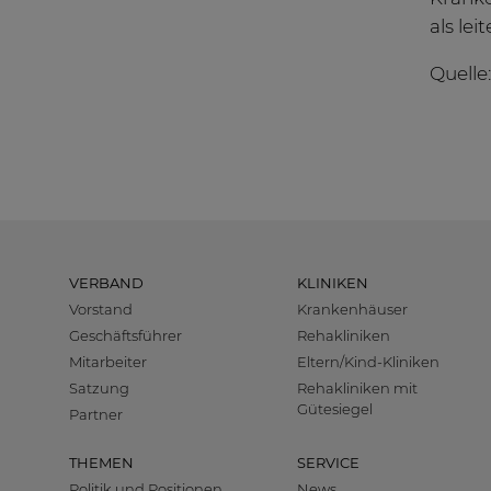
als le
Quelle
VERBAND
KLINIKEN
Vorstand
Krankenhäuser
Geschäftsführer
Rehakliniken
Mitarbeiter
Eltern/Kind-Kliniken
Satzung
Rehakliniken mit
Gütesiegel
Partner
THEMEN
SERVICE
Politik und Positionen
News