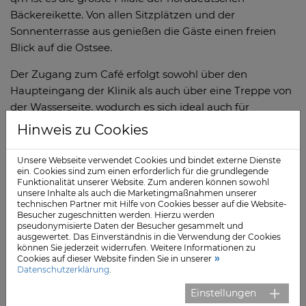
Bäckereikette. Von allen Sitzplätzen und der
Sonnenterrasse aus genießen die Gäste einen freien
Blick auf die Ostsee.
Der Zugang zum Café erfolgt sowohl über den
Haupteingang der Klinik als auch über eine Treppe von
der Wasserseite, wodurch es sich ideal auch für
Strandspaziergänger und Urlauber anbietet.
Hinweis zu Cookies
„Im Vergleich zu unserer vorher in diesen
Unsere Webseite verwendet Cookies und bindet externe Dienste
Räumlichkeiten angesiedelten Cafeteria können wir
ein. Cookies sind zum einen erforderlich für die grundlegende
unseren Patienten, Mitarbeitenden und Besuchern eine
Funktionalität unserer Website. Zum anderen können sowohl
unsere Inhalte als auch die Marketingmaßnahmen unserer
deutlich umfangreichere Auswahl an Produkten und
technischen Partner mit Hilfe von Cookies besser auf die Website-
eine höhere Aufenthaltsqualität im Cafébereich bieten“,
Besucher zugeschnitten werden. Hierzu werden
pseudonymisierte Daten der Besucher gesammelt und
erklärt Dr. Klaus Schmolling, Klinikgeschäftsführer der
ausgewertet. Das Einverständnis in die Verwendung der Cookies
Schön Klinik Neustadt.
können Sie jederzeit widerrufen. Weitere Informationen zu
Cookies auf dieser Website finden Sie in unserer
Datenschutzerklärung
.
„Passend zur hier erwarteten Nachfrage haben wir das
Produktsortiment dieser Filiale besonders auf den
Einstellungen