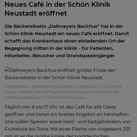
Neues Café in der Schön Klinik
Neustadt eröffnet
Die Bäckereikette „Dallmeyers Backhus“ hat in der
Schön Klinik Neustadt ein neues Café eröffnet. Damit
schafft das Krankenhaus einen einladenden Ort der
Begegnung mitten in der Klinik - für Patienten,
Mitarbeiter, Besucher und Strandspaziergänger.
Anke Gerbers, Bezirksleitung Dallmeyers Backhus (li.) und Yorrik
Berger, Referent der Klinikgeschäftsführung (re.) mit Team des
Dallmeyers Backhus © Schön Klinik Gruppe
Täglich von 8 bis 17 Uhr ist das Café für alle Gäste
geöffnet und bietet ein breites Angebot an herzhaften
und süßen Speisen sowie Heiß- und Kaltgetränken, von
Frühstück bis Torte. Mit einer Fläche von insgesamt 335
qm ist es die größte Filiale der norddeutschen