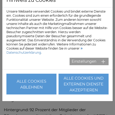
Hinweis zu Cookies
Dieser Forderung trat Katja Rathje-Hoffmann (CDU)
Unsere Webseite verwendet Cookies und bindet externe Dienste
vehement entgegen. Heißt das, "dass die Leistung der
ein. Cookies sind zum einen erforderlich für die grundlegende
Funktionalität unserer Website. Zum anderen können sowohl
Pflegekammer in der Vergangenheit für die Mitglieder
unsere Inhalte als auch die Marketingmaßnahmen unserer
nichts wert gewesen sein muss," fragte sie. Für den
technischen Partner mit Hilfe von Cookies besser auf die Website-
Besucher zugeschnitten werden. Hierzu werden
Steuerzahler werde es dann richtig teuer. Nach drei
pseudonymisierte Daten der Besucher gesammelt und
Millionen Landesmittel zur "Anschubfinanzierung"
ausgewertet. Das Einverständnis in die Verwendung der Cookies
können Sie jederzeit widerrufen. Weitere Informationen zu
verschlinge die Auflösung der ungewollten
Cookies auf dieser Website finden Sie in unserer
Pflegekammer ohnehin mindestens fünf Millionen
Datenschutzerklärung
.
Euro.
Einstellungen
Rathje-Hoffmann kritisierte zudem, dass die Kammer
mit sich selbst und dem Aufbau von neuer Bürokratie
ALLE COOKIES UND
ALLE COOKIES
beschäftigt gewesen sei. Der größte Wunsch der
EXTERNEN DIENSTE
ABLEHNEN
Fachkräfte nach einer besseren Bezahlung und nach
AKZEPTIEREN
besseren Arbeitsbedingungen hätte durch die
Pflegeberufekammer nicht erfüllt werden können.
Hintergrund: 92 Prozent der Mitglieder der