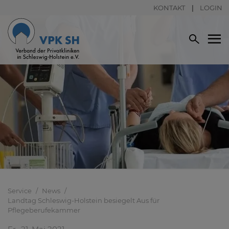
KONTAKT
LOGIN
Service
News
Landtag Schleswig-Holstein besiegelt Aus für
Pflegeberufekammer