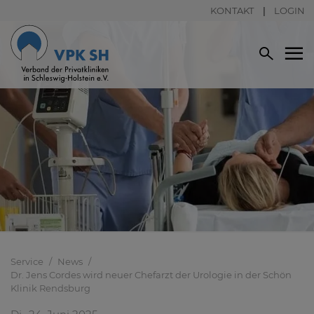
KONTAKT
LOGIN
Service
News
Dr. Jens Cordes wird neuer Chefarzt der Urologie in der Schön
Klinik Rendsburg