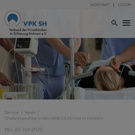
KONTAKT
LOGIN
Service
News
Chefarztwechsel in den AMEOS Klinika in Holstein
Mo., 20. Juli 2020