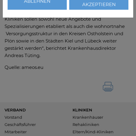
ABLEHNEN
AKZEPTIEREN
Mit der neuen strategischen Ausrichtung der Ameos
Kliniken sollen sowohl neue Angebote und
Spezialisierungen etabliert als auch die wohnortnahe
Versorgungsstruktur in den Kreisen Ostholstein und
Plön sowie in den Städten Kiel und Lübeck weiter
gestärkt werden“, berichtet Krankenhausdirektor
Andreas Tüting.
Quelle: ameos.eu
VERBAND
KLINIKEN
Vorstand
Krankenhäuser
Geschäftsführer
Rehakliniken
Mitarbeiter
Eltern/Kind-Kliniken