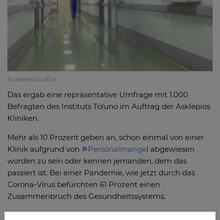
Krankenhausflur
Das ergab eine repräsentative Umfrage mit 1.000
Befragten des Instituts Toluno im Auftrag der Asklepios
Kliniken.
Mehr als 10 Prozent geben an, schon einmal von einer
Klinik aufgrund von
Personalmange
l abgewiesen
worden zu sein oder kennen jemanden, dem das
passiert ist. Bei einer Pandemie, wie jetzt durch das
Corona-Virus befürchten 61 Prozent einen
Zusammenbruch des Gesundheitssystems.
„Die Bevölkerung hat die Bedeutung des