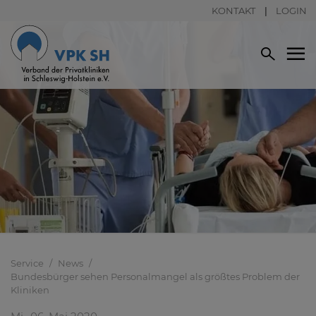
KONTAKT
LOGIN
Service
News
Bundesbürger sehen Personalmangel als größtes Problem der
Kliniken