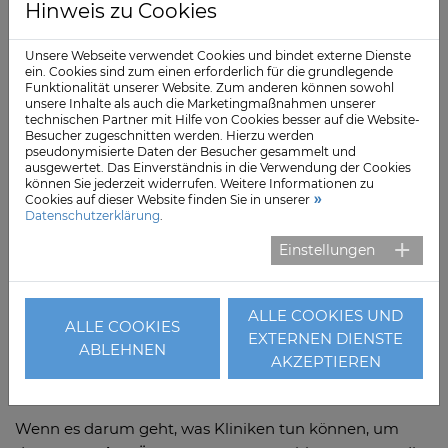
Hinweis zu Cookies
Personalmangels für die deutschen Krankenhäuser klar
erkannt“, sagt Kai Hankeln, CEO der Asklepios Kliniken
Unsere Webseite verwendet Cookies und bindet externe Dienste
GmbH & Co. KGaA. „Es scheint sogar, als sei das
ein. Cookies sind zum einen erforderlich für die grundlegende
Verständnis der Bürger für die Situation hier besser
Funktionalität unserer Website. Zum anderen können sowohl
unsere Inhalte als auch die Marketingmaßnahmen unserer
entwickelt als bei manchem Kassenfunktionär“, so
technischen Partner mit Hilfe von Cookies besser auf die Website-
Hankeln weiter.
Besucher zugeschnitten werden. Hierzu werden
pseudonymisierte Daten der Besucher gesammelt und
ausgewertet. Das Einverständnis in die Verwendung der Cookies
Wenn es um die Behebung der Personalknappheit
können Sie jederzeit widerrufen. Weitere Informationen zu
geht, sagen 66 Prozent der Befragten, Kostenträger
Cookies auf dieser Website finden Sie in unserer
Datenschutzerklärung
.
und Entscheider sollten die
Ausbildung von
Pflegekräften
unterstützen bzw. bezuschussen. 62
Einstellungen
Prozent fordern, dass mehr Geld in die stationäre
Versorgung investiert wird, 60 Prozent wollen das
ALLE COOKIES UND
Pflegepersonal von weniger qualifizierten Tätigkeiten
ALLE COOKIES
EXTERNEN DIENSTE
entlasten und 58 Prozent wollen Bürokratie abbauen.
ABLEHNEN
AKZEPTIEREN
Mehr als jeder Dritte wünscht Unterstützung bei der
Anwerbung ausländischer Pflegekräfte.
Wenn es darum geht, was Kliniken tun können, um