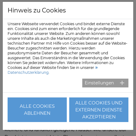
Aufwand möglich ist.
Hinweis zu Cookies
„Der Transport der Laborproben mithilfe der Drohnen
ermöglicht einen enormen Zeitvorteil bei der
Unsere Webseite verwendet Cookies und bindet externe Dienste
ein. Cookies sind zum einen erforderlich für die grundlegende
Diagnostik, das ist insbesondere bei Notfällen von
Funktionalität unserer Website. Zum anderen können sowohl
großer Relevanz. Denn die Behandlung kann so
unsere Inhalte als auch die Marketingmaßnahmen unserer
technischen Partner mit Hilfe von Cookies besser auf die Website-
deutlich früher eingeleitet werden, in vielen Fällen
Besucher zugeschnitten werden. Hierzu werden
steigern wir damit zudem die medizinische
pseudonymisierte Daten der Besucher gesammelt und
ausgewertet. Das Einverständnis in die Verwendung der Cookies
Ergebnisqualität, und das ist ganz im Sinne der
können Sie jederzeit widerrufen. Weitere Informationen zu
Patientinnen und Patienten“, sagt Priv.-Doz. Dr. med.
Cookies auf dieser Website finden Sie in unserer
Datenschutzerklärung
.
Sara Sheikhzadeh, medizinische Vorständin (CMO) der
Asklepios Kliniken Gruppe. „Perspektivisch können wir
Einstellungen
mithilfe der Drohnen sogar lebensrettende
Blutkonserven sicher und schnell über größere
ALLE COOKIES UND
Distanzen transportieren“, so Sheikhzadeh.
ALLE COOKIES
EXTERNEN DIENSTE
ABLEHNEN
„Mit der Entscheidung für den Transport von
AKZEPTIEREN
Laborproben mit Drohnen stellen wir sicher, dass auch
kleinere und ländlich gelegene Häuser wie unsere auf