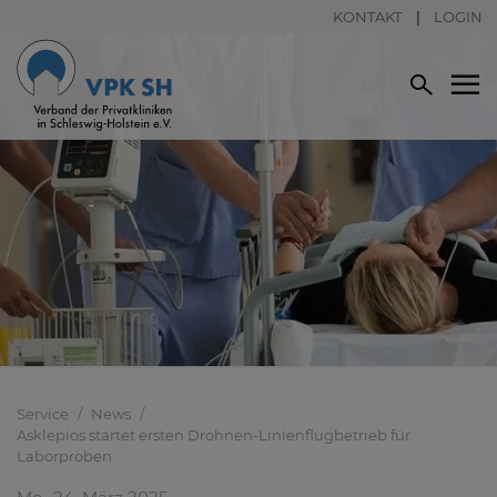
KONTAKT
LOGIN
Service
News
Asklepios startet ersten Drohnen-Linienflugbetrieb für
Laborproben