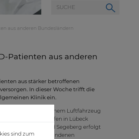
ten aus anderen Bundesländern
D-Patienten aus anderen
ienten aus stärker betroffenen
sorgen. In dieser Woche trifft die
llgemeinen Klinik ein.
rd die Patientin mit einem Luftfahrzeug
 das auf dem Flughafen in Lübeck
terverlegung nach Bad Segeberg erfolgt
kies sind zum
urch einen bodengebundenen