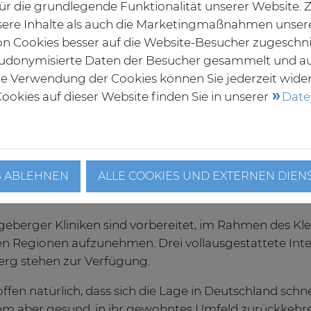
 für die grundlegende Funktionalität unserer Website
Krankentranspor
ere Inhalte als auch die Marketingmaßnahmen unser
Die ärztliche Lei
von Cookies besser auf die Website-Besucher zugeschn
Schulz, und ihr 
udonymisierte Daten der Besucher gesammelt und a
die Ankunft des 
die Verwendung der Cookies können Sie jederzeit wide
Arzt-Gespräch h
ookies auf dieser Website finden Sie in unserer
Date
Intensivstation © Segeberger Kliniken
Gesundheitszust
lungskapazitäten wurden entsprechend reserviert.
wir sind tagtäglich einer hohen Belastung ausgesetzt, d
S ABLEHNEN
ALLE COOKIES UND EXTERNEN DIEN
s medizinische Personal in anderen Bundesländern derzei
t: „Wir können diese Welle nur bewältigen, wenn wir 
geberger Kliniken sind vorbereitet, im Rahmen des Kl
n Regionen aufzunehmen. Drei vollausgestattete Inten
rg stehen zur Verfügung.
offen natürlich, dass sich die Lage in Deutschland schn
lem aber gesund, in ihr gewohntes Umfeld zurückkehr