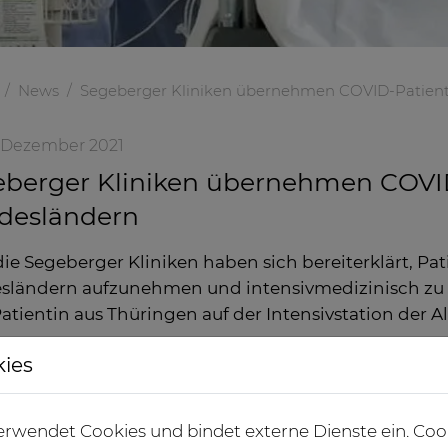
News
Segeberger Kliniken übernehmen COVID-Patien
6. Dezember 2021
eberger Kliniken übernehmen COVI
desländern
ie Segeberger Kliniken haben sich bereiterklärt, Pat
ländern aufzunehmen und intensivmedizinisch zu ver
Patientin aus Thüringen auf der Intensivstation der A
Transportiert wi
kies
der Bundeswehr,
landet. Die Wei
rwendet Cookies und bindet externe Dienste ein. Coo
anschließend d