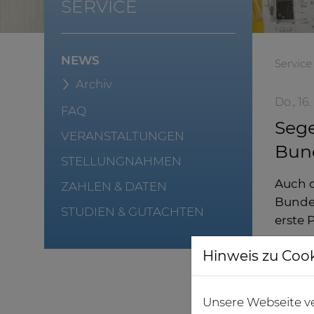
SERVICE
NEWS
Service
Archiv
Do., 1
FAQ
Seg
VERANSTALTUNGEN
Bun
STELLUNGNAHMEN
Auch d
ZAHLEN & DATEN
Bundes
STUDIEN & GUTACHTEN
erste 
Hinweis zu Coo
Unsere Webseite ve