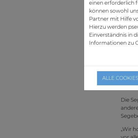
einen erforderlich
können sowohl uns
Partner mit Hilfe 
Hierzu werden pse
Einverständnis in 
Informationen zu C
Eingang 
Behand
„Auch 
ALLE COOKIE
der da
ergänz
Die Se
andere
Segebe
„Wir h
vor al