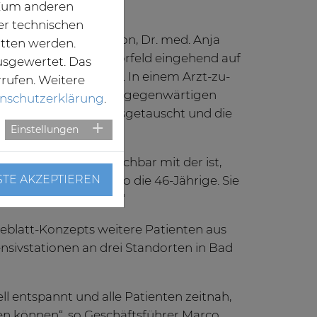
. Zum anderen
t.
er technischen
tung der Intensivstation, Dr. med. Anja
itten werden.
Team haben sich im Vorfeld eingehend auf
usgewertet. Das
Patienten vorbereitet. In einem Arzt-zu-
rrufen. Weitere
at man sich über den gegenwärtigen
nschutzerklärung
.
and der Patientin ausgetauscht und die
Einstellungen
ie aber nicht vergleichbar mit der ist,
STE AKZEPTIEREN
t ausgesetzt ist“, so die 46-Jährige. Sie
alle zusammenhalten.“
eeblatt-Konzepts weitere Patienten aus
sivstationen an drei Standorten in Bad
ell entspannt und alle Patienten zeitnah,
en können“, so Geschäftsführer Marco