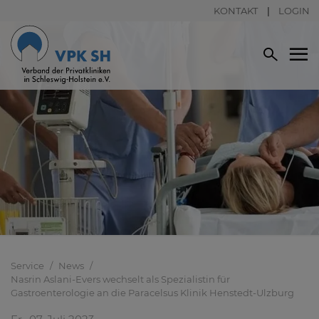
KONTAKT
LOGIN
Service
News
Nasrin Aslani-Evers wechselt als Spezialistin für
Gastroenterologie an die Paracelsus Klinik Henstedt-Ulzburg