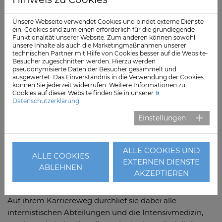
werden, teilt die Klinik mit. Schon jetzt bestehe eine
Unsere Webseite verwendet Cookies und bindet externe Dienste
große Expertise bei Erkrankungen und Entzündungen
ein. Cookies sind zum einen erforderlich für die grundlegende
der Bauchspeicheldrüse und bei Krebserkrankungen
Funktionalität unserer Website. Zum anderen können sowohl
unsere Inhalte als auch die Marketingmaßnahmen unserer
des Bauchraumes.
technischen Partner mit Hilfe von Cookies besser auf die Website-
Besucher zugeschnitten werden. Hierzu werden
pseudonymisierte Daten der Besucher gesammelt und
Karriere im Norden
ausgewertet. Das Einverständnis in die Verwendung der Cookies
können Sie jederzeit widerrufen. Weitere Informationen zu
Nasrin Aslani-Evers (48) stammt aus dem Iran, studierte
Cookies auf dieser Website finden Sie in unserer
Medizin im georgischen Tiflis und in Düsseldorf. 2007
Datenschutzerklärung
.
wechselte sie nach ihrem dritten Staatsexamen an das
Einstellungen
St.-Joseph-Stift in Bremen, wo sie zunächst als
Assistenzärztin arbeitete und 2011 ihre Approbation
erhielt. Zwei Jahre später schaffte sie in Bremen dann
ALLE COOKIES UND
ALLE COOKIES
den Aufstieg zur Funktionsoberärztin und legte ihre
EXTERNEN DIENSTE
ABLEHNEN
Facharztprüfungen als Internistin und
AKZEPTIEREN
Gastroenterologin ab.
Auf ihrem Karriereweg durchlief sie dabei alle
internistischen Abteilungen und die Intensivmedizin,