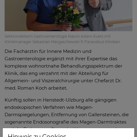
Sektionsleiterin Gastroenterologie Nasrin Aslani-Evers mit
Klinikmanager Sebastian Margaschewski © Paracelsus Kliniken
Die Fachärztin für Innere Medizin und
Gastroenterologie ergänzt mit ihrer Expertise das
komplexe wohnortnahe Behandlungsspektrum der
Klinik, das eng verzahnt mit der Abteilung für
Allgemein- und Viszeralchirurgie unter Chefarzt Dr.
med. Roman Koch arbeitet.
Künftig sollen in Henstedt-Ulzburg alle gängigen
endoskopischen Verfahren wie Magen-
Darmspiegelungen, Entfernung von Gallensteinen, die
sogenannte Endosonografie des Magen-Darmtraktes
und die Einlage von Stents bei Verengungen und
Hinweis zu Cookies
Drainage von Flüssigkeitsansammlungen angeboten