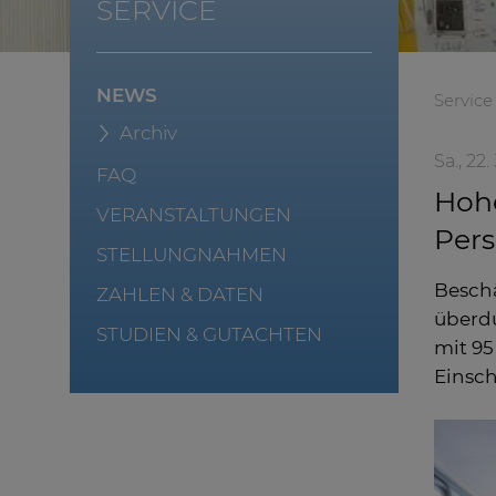
SERVICE
NEWS
Service
Archiv
Sa., 22
FAQ
Hoh
VERANSTALTUNGEN
Pers
STELLUNGNAHMEN
Beschä
ZAHLEN & DATEN
überdu
STUDIEN & GUTACHTEN
mit 95
Einsch