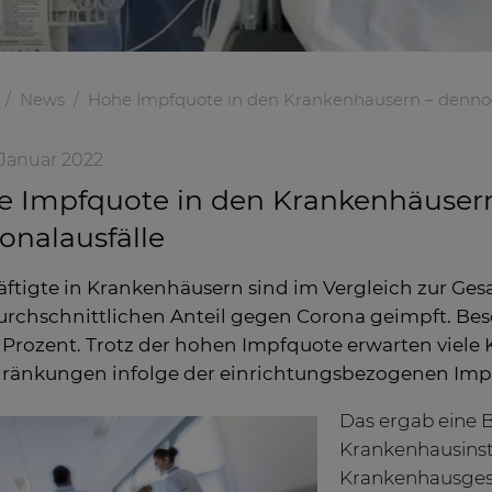
News
Hohe Impfquote in den Krankenhäusern – dennoc
. Januar 2022
e Impfquote in den Krankenhäuser
onalausfälle
ftigte in Krankenhäusern sind im Vergleich zur Ge
rchschnittlichen Anteil gegen Corona geimpft. Beso
 Prozent. Trotz der hohen Impfquote erwarten viele
ränkungen infolge der einrichtungsbezogenen Impf
Das ergab eine 
Krankenhausinst
Krankenhausgese