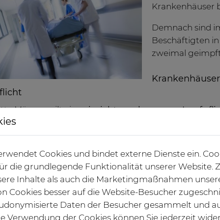
Krankenhäuser b
Demnach sind im
Beschäftigten i
zweimal geimpft,
Krankenhäuser
licht
tte März an gilt eine
einrichtungsbezogene Impfpfli
kies
amt hoher Impfquoten unter den Mitarbeitern befürch
inschränkungen bei der Patientenversorgung aufgru
ftigungsverboten für ungeimpfte Mitarbeiter.
rwendet Cookies und bindet externe Dienste ein. Coo
 für die grundlegende Funktionalität unserer Website
ahlen zeigen, dass wir im Krankenhaus eine erfreulich
ere Inhalte als auch die Marketingmaßnahmen unser
tientenfernen Bereichen. Gleichzeitig wird aber auch d
von Cookies besser auf die Website-Besucher zugeschn
htungsbezogene Impfpflicht dennoch Probleme auf 
udonymisierte Daten der Besucher gesammelt und a
n,“ befürchtet der Vorstandsvorsitzende der DKG Dr. 
die Verwendung der Cookies können Sie jederzeit wide