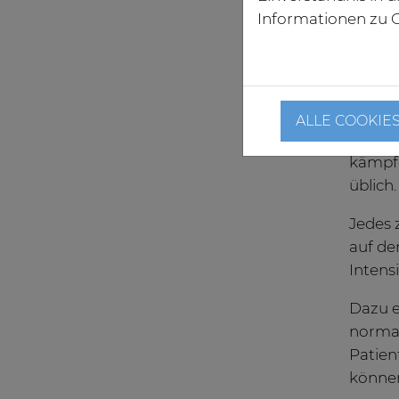
Für Ga
Informationen zu C
nach d
umsetz
Hohe 
ALLE COOKIE
Bereit
kämpfe
üblich
Jedes 
auf de
Intens
Dazu e
normal
Patien
können