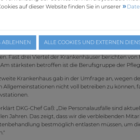
ß ist es daher umso wichtiger, „dass Rechtsklarheit h
ookies auf dieser Website finden Sie in unserer
Date
em 15. März einheitlich und mit angemessenen Überga
en.“
Personalausfälle wegen Erkrankungen
S ABLEHNEN
ALLE COOKIES UND EXTERNEN DIEN
s jetzt haben die Krankenhäuser allerdings mit krankh
n. Fast drei Viertel der Krankenhäuser berichten von 
. Am stärksten betroffen ist die Berufsgruppe der Pfle
zweite Krankenhaus gab in der Umfrage an, wegen de
n Allgemeinstationen nicht voll betreiben zu können, fa
ivstationen.
rklärt DKG-Chef Gaß: „Die Personalausfälle sind aktuel
en Jahren. Das zeigt, dass wir die verbleibenden Mitar
tenbehandlung bestmöglich entlasten müssen, um di
."