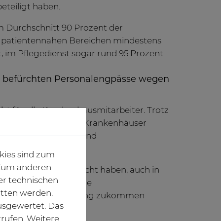
eteiligt haben.
 Durchschnitt 90 Prozent der
n patientennahen Bereichen mindestens
 im Pflegedienst sogar rund 95 Prozent.
 befürchten Personalengpässe wegen
cht
für alle Krankenhausmitarbeiter. Trotz
ten zwei Drittel der Krankenhäuser
nd von Betretungs- und
kies sind zum
. Zum anderen
 hohe Impfquote erreicht haben, auch in
er technischen
eutlich, dass durch die
itten werden.
die Patientenversorgung zukommen
usgewertet. Das
Gerald Gaß.
rrufen. Weitere