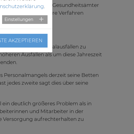
ergestellt wird und die Gesundheitsämter
nschutzerklärung
.
ngsfristen das weitere Verfahren
Einstellungen
STE AKZEPTIEREN
eitsbedingten Personalausfällen zu
höheren Ausfällen als um diese Jahreszeit
genden.
s Personalmangels derzeit seine Betten
st jedes zweite sagt dies über seine
l ein deutlich größeres Problem als in
beiterinnen und Mitarbeiter in der
e Versorgung aufrechterhalten zu