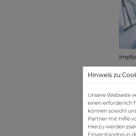
Impfpf
Von Mi
Hinweis zu Coo
insges
dann E
Beschä
Unsere Webseite ve
einen erforderlich
„Die Z
können sowohl uns
den pa
Partner mit Hilfe 
einric
Hierzu werden pse
könnte
Einverständnis in 