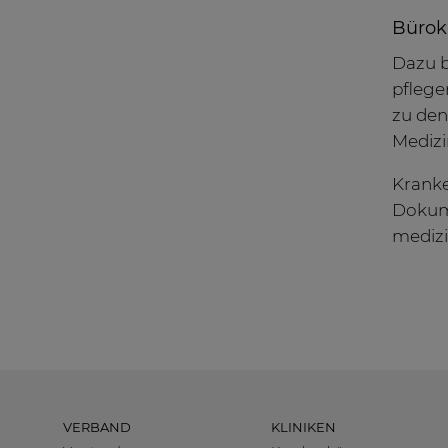
Bürok
Dazu b
pflege
zu den
Medizi
Kranke
Dokume
medizi
VERBAND
KLINIKEN