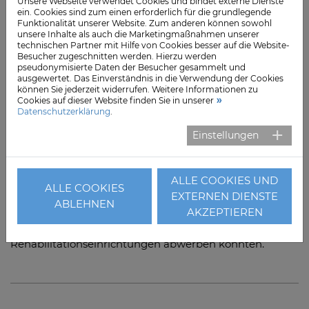
geringem Teil im Rahmen der sogenannten
Unsere Webseite verwendet Cookies und bindet externe Dienste
ein. Cookies sind zum einen erforderlich für die grundlegende
Grundlohnrate möglich. Mit der Aufhebung der
Funktionalität unserer Website. Zum anderen können sowohl
Grundlohnbindung in der medizinischen Rehabilitation
unsere Inhalte als auch die Marketingmaßnahmen unserer
technischen Partner mit Hilfe von Cookies besser auf die Website-
hätte der Gesetzgeber dagegen deutliche
Besucher zugeschnitten werden. Hierzu werden
Erleichterungen für diese Einrichtungen schaffen
pseudonymisierte Daten der Besucher gesammelt und
ausgewertet. Das Einverständnis in die Verwendung der Cookies
können, statt deren Situation zu verschlechtern", zeigen
können Sie jederzeit widerrufen. Weitere Informationen zu
sich Andreßen und Krämer enttäuscht.
Cookies auf dieser Website finden Sie in unserer
Datenschutzerklärung
.
Beide appellieren daher ausdrücklich an die
Einstellungen
Bundesregierung, diese dringend erforderliche
Anpassung doch noch ins Gesetz aufzunehmen.
Unterstützung in diesem Anliegen erhoffen sie sich
ALLE COOKIES UND
ALLE COOKIES
dabei von der Landesregierung, die ebenfalls die Gefahr
EXTERNEN DIENSTE
ABLEHNEN
erkannt hat, dass Krankenhäuser und Pflegeheime in
AKZEPTIEREN
großem Umfang Pflegekräfte aus
Rehabilitationseinrichtungen abwerben könnten.