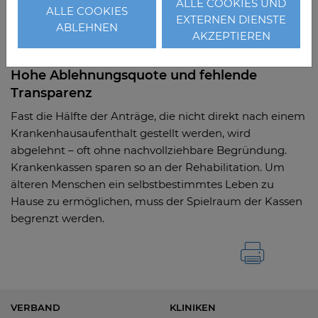
Mit der Kampagne Kampagne "Reha. Macht’s besser!"
ALLE COOKIES UND
ALLE COOKIES
EXTERNEN DIENSTE
machen Rehakliniken lautstark auf ihre Bedürfnisse bei
ABLEHNEN
AKZEPTIEREN
Zugang und Vergütung aufmerksam.
Hohe Ablehnungsquote und fehlende
Transparenz
Fast die Hälfte der Anträge, die nicht direkt nach einem
Krankenhausaufenthalt gestellt werden, wird
abgelehnt – oft ohne nachvollziehbare Begründung.
Krankenkassen sparen so an der Rehabilitation. Um
älteren Menschen ein selbstbestimmtes Leben zu
Hause zu ermöglichen, muss der Spielraum der Kassen
begrenzt werden.
VERBAND
KLINIKEN