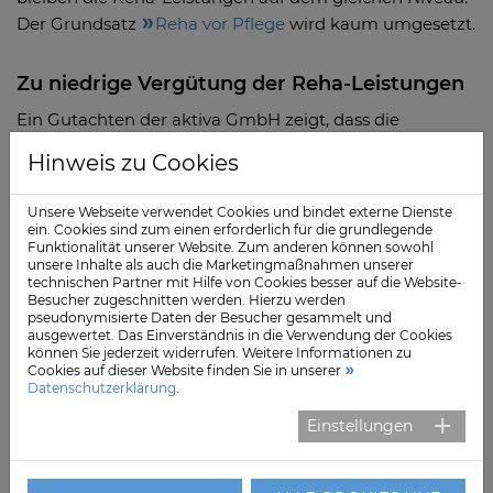
Der Grundsatz
Reha vor Pflege
wird kaum umgesetzt.
Zu niedrige Vergütung der Reha-Leistungen
Ein Gutachten der aktiva GmbH zeigt, dass die
Vergütungssätze der Krankenkassen bis zu 30 Prozent
Hinweis zu Cookies
unter dem notwendigen Niveau liegen. Sach- und
Personalkosten sowie Investitionen werden nicht
Unsere Webseite verwendet Cookies und bindet externe Dienste
ausreichend berücksichtigt. Das Risiko trägt allein der
ein. Cookies sind zum einen erforderlich für die grundlegende
Funktionalität unserer Website. Zum anderen können sowohl
Leistungserbringer.
unsere Inhalte als auch die Marketingmaßnahmen unserer
technischen Partner mit Hilfe von Cookies besser auf die Website-
Besucher zugeschnitten werden. Hierzu werden
Fachkräfte in der Rehabilitation werden
pseudonymisierte Daten der Besucher gesammelt und
ausgewertet. Das Einverständnis in die Verwendung der Cookies
vernachlässigt
können Sie jederzeit widerrufen. Weitere Informationen zu
Cookies auf dieser Website finden Sie in unserer
Gesetzliche Verbesserungen für Pflegekräfte und
Datenschutzerklärung
.
Therapeuten schließen Mitarbeiter in Reha-
Einstellungen
Einrichtungen aus. Diese Benachteiligung ist nicht
länger hinnehmbar.