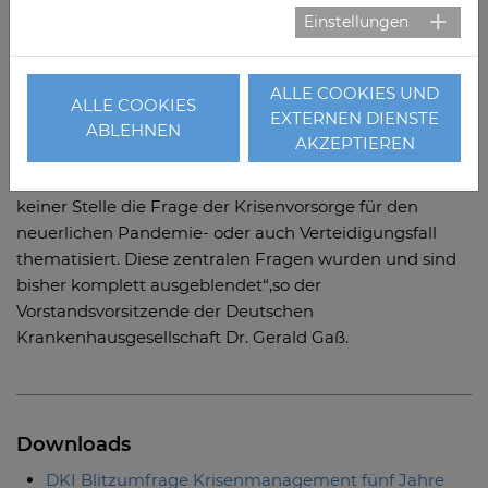
kaum gelernt
Einstellungen
„Dass Krankenhäuser für Ausnahmeereignisse
zusätzliche Kapazitäten vorhalten müssen, war eine der
ALLE COOKIES UND
eindeutigen Lehren aus der Pandemie. Statt
ALLE COOKIES
EXTERNEN DIENSTE
Kapazitäten zu sichern und weiter auszubauen, baut sie
ABLEHNEN
AKZEPTIEREN
die aktuelle Gesundheitspolitik eher ab. Die
Krankenhausreform von Minister Lauterbach hat an
keiner Stelle die Frage der Krisenvorsorge für den
neuerlichen Pandemie- oder auch Verteidigungsfall
thematisiert. Diese zentralen Fragen wurden und sind
bisher komplett ausgeblendet“,so der
Vorstandsvorsitzende der Deutschen
Krankenhausgesellschaft Dr. Gerald Gaß.
Downloads
DKI Blitzumfrage Krisenmanagement fünf Jahre