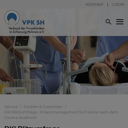
KONTAKT
LOGIN
Service
Studien & Gutachten
DKI Blitzumfrage - Krisenmanagement fünf Jahre nach dem
Corona-Ausbruch