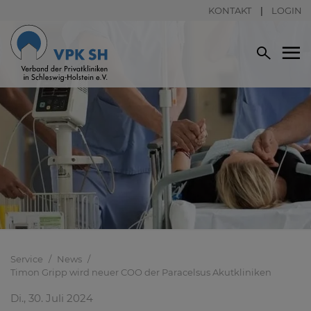
KONTAKT
LOGIN
Service
News
Timon Gripp wird neuer COO der Paracelsus Akutkliniken
Di., 30. Juli 2024