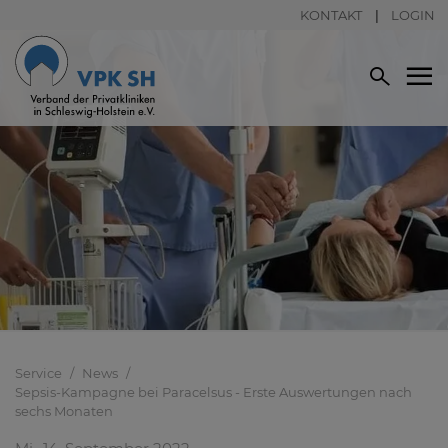
KONTAKT
LOGIN
Service
News
Sepsis-Kampagne bei Paracelsus - Erste Auswertungen nach
sechs Monaten