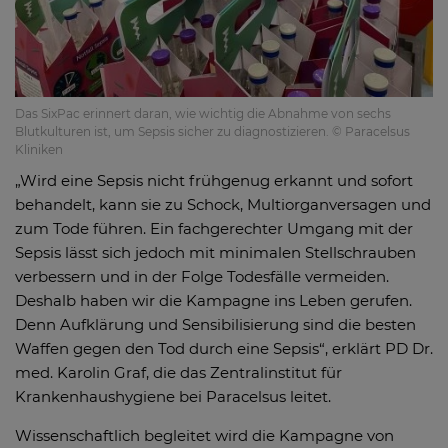
Das SixPac erinnert daran, wie wichtig die Abnahme von sechs
Blutkulturen ist, um Sepsis sicher zu diagnostizieren. © Paracelsus
Kliniken
„Wird eine Sepsis nicht frühgenug erkannt und sofort
behandelt, kann sie zu Schock, Multiorganversagen und
zum Tode führen. Ein fachgerechter Umgang mit der
Sepsis lässt sich jedoch mit minimalen Stellschrauben
verbessern und in der Folge Todesfälle vermeiden.
Deshalb haben wir die Kampagne ins Leben gerufen.
Denn Aufklärung und Sensibilisierung sind die besten
Waffen gegen den Tod durch eine Sepsis“, erklärt PD Dr.
med. Karolin Graf, die das Zentralinstitut für
Krankenhaushygiene bei Paracelsus leitet.
Wissenschaftlich begleitet wird die Kampagne von