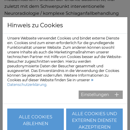
zuletzt mit dem Schwerpunkt interventionelle
Neuroradiologie / komplexe Schlaganfallbehandlung
für zwei Vivantes-Häuser in Berlin tätig. Auf
Hinweis zu Cookies
neuroradiologische Interventionen und Techniken hat
er sich in seiner zehnjährigen Anstellung am Klinikum
Unsere Webseite verwendet Cookies und bindet externe Dienste
Frankfurt (Oder) spezialisiert.
ein. Cookies sind zum einen erforderlich für die grundlegende
Funktionalität unserer Website. Zum anderen können sowohl
Dass die Segeberger Kliniken eine passende Stelle
unsere Inhalte als auch die Marketingmaßnahmen unserer
technischen Partner mit Hilfe von Cookies besser auf die Website-
ausgeschrieben hatten, war für den 42-Jährigen ein
Besucher zugeschnitten werden. Hierzu werden
echter Glücksgriff. „Es fiel alles ineinander, als sollte es
pseudonymisierte Daten der Besucher gesammelt und
ausgewertet. Das Einverständnis in die Verwendung der Cookies
genau so kommen“, sagt er. Und ergänzt: „Ich hatte
können Sie jederzeit widerrufen. Weitere Informationen zu
hier von Anfang an ein gutes Bauchgefühl und das hat
Cookies auf dieser Website finden Sie in unserer
Datenschutzerklärung
.
mich in meiner bisherigen Laufbahn nie getäuscht“.
Einstellungen
Und „ich freue mich auf die Zusammenarbeit mit Herrn
Dr. Vieweg, der ein ausgewiesener Experte auf dem
Gebiet der Interventionellen Radiologie ist“, so der
ALLE COOKIES UND
ALLE COOKIES
Chefarzt.
EXTERNEN DIENSTE
ABLEHNEN
AKZEPTIEREN