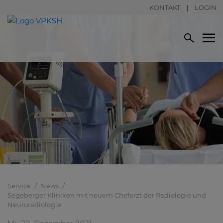
KONTAKT
LOGIN
Service
News
Segeberger Kliniken mit neuem Chefarzt der Radiologie und
Neuroradiologie