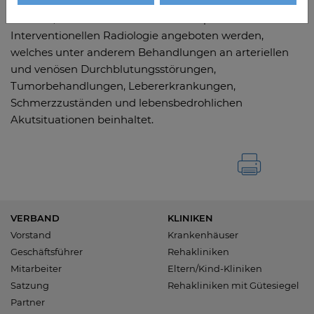
Durch die Expertise des 38-Jährigen, so die Segeberger
Kliniken, kann ab sofort das Gesamtspektrum der
Interventionellen Radiologie angeboten werden,
welches unter anderem Behandlungen an arteriellen
und venösen Durchblutungsstörungen,
Tumorbehandlungen, Lebererkrankungen,
Schmerzzuständen und lebensbedrohlichen
Akutsituationen beinhaltet.
VERBAND
KLINIKEN
Vorstand
Krankenhäuser
Geschäftsführer
Rehakliniken
Mitarbeiter
Eltern/Kind-Kliniken
Satzung
Rehakliniken mit Gütesiegel
Partner