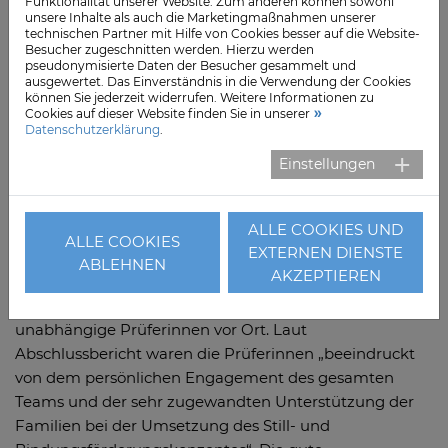
Funktionalität unserer Website. Zum anderen können sowohl
Neugeborenen, aber auch bei Alltagsproblemen oder
unsere Inhalte als auch die Marketingmaßnahmen unserer
technischen Partner mit Hilfe von Cookies besser auf die Website-
Herzensangelegenheiten mit wertvollen Tipps zur Seite
Besucher zugeschnitten werden. Hierzu werden
zu stehen.
pseudonymisierte Daten der Besucher gesammelt und
ausgewertet. Das Einverständnis in die Verwendung der Cookies
können Sie jederzeit widerrufen. Weitere Informationen zu
10 Schritte zur babyfreundlichen Einrichtung
Cookies auf dieser Website finden Sie in unserer
Datenschutzerklärung
.
Das „Babyfriendly Hospital“ ist eine weltweite Initiative
Einstellungen
der Weltgesundheitsorganisation WHO und dem
Kinderhilfswerk UNICEF. Zehn umfassende Schritte
müssen auf dem Weg zur zertifizierten Klinik erfüllt
ALLE COOKIES UND
ALLE COOKIES
werden.
EXTERNEN DIENSTE
ABLEHNEN
AKZEPTIEREN
Im Hinblick auf die Kriterien Bindung, Entwicklung und
Stillen waren im Rahmen der Zertifizierung zwei
unabhängige Prüferinnen vor Ort. Laut
Abschlussbericht waren die Prüferinnen „beeindruckt
von dem persönlichen Engagement des gesamten
Teams und der sehr zugewandten Unterstützung der
Familien bei der Umsetzung des Still- und