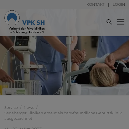
KONTAKT
LOGIN
Service
News
Segeberger Kliniken erneut als babyfreundliche Geburtsklinik
ausgezeichnet