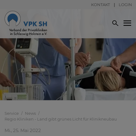
KONTAKT
LOGIN
Service
News
Regio Kliniken - Land gibt grünes Licht für Klinikneubau
Mi., 25. Mai 2022