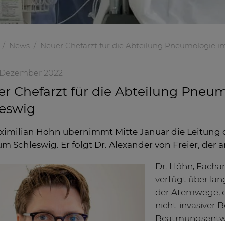
News
Neuer Chefarzt für die Abteilung Pneumologie i
0. Dezember 2022
r Chefarzt für die Abteilung Pneum
eswig
ximilian Höhn übernimmt Mitte Januar die Leitung d
um Schleswig. Er folgt Dr. Alexander von Freier, der a
Dr. Höhn, Fachar
verfügt über lan
der Atemwege, d
nicht-invasiver
Beatmungsentwö