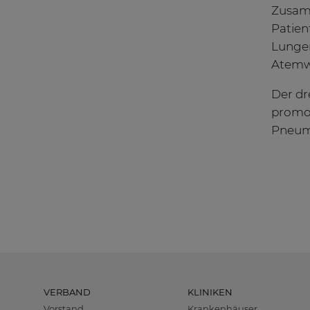
Zusamm
Patien
Lungen
Atemwe
Der dr
promovi
Pneumo
VERBAND
KLINIKEN
Vorstand
Krankenhäuser