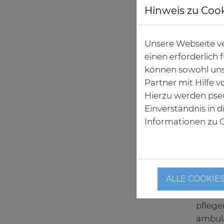
Hinweis zu Coo
Unsere Webseite ve
einen erforderlich
Neuer Ch
können sowohl uns
Höhn © 
Partner mit Hilfe 
Behand
Hierzu werden pse
Pneumo
Einverständnis in 
Weanin
Informationen zu C
Kardio
Abteil
Gefüge
sicher
ALLE COOKIE
Hohen 
pflege
ambula