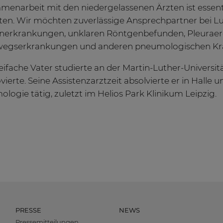
enarbeit mit den niedergelassenen Ärzten ist essent
ten. Wir möchten zuverlässige Ansprechpartner bei Luft
erkrankungen, unklaren Röntgenbefunden, Pleuraer
gserkrankungen und anderen pneumologischen Krankh
eifache Vater studierte an der Martin-Luther-Universi
erte. Seine Assistenzarztzeit absolvierte er in Halle und
logie tätig, zuletzt im Helios Park Klinikum Leipzig.
PRESSE
NEWS
Pressemitteilungen