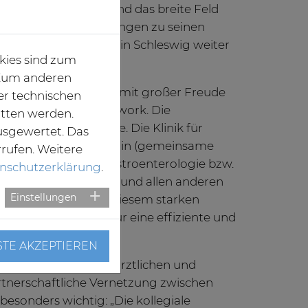
Lungenkarzinoms und das breite Feld
 Infektionserkrankungen zu seinen
hwerpunkten, die er in Schleswig weiter
kies sind zum
te.
. Zum anderen
einer neuen Tätigkeit mit großer Freude
er technischen
in ist für mich Teamwork. Die
itten werden.
n“, so der 40-Jährige. Die Klinik für
usgewertet. Das
mit der Intensivmedizin (gemeinsame
rrufen. Weitere
hen Kliniken für Gastroenterologie bzw.
nschutzerklärung
.
er Allgemeinchirurgie und allen anderen
Einstellungen
e Zusammenarbeit in diesem starken
e Voraussetzungen für eine effiziente und
in Sachsen.
STE AKZEPTIEREN
d Qualifikation des ärztlichen und
artnerschaftliche Vernetzung zwischen
esonders wichtig: „Die kollegiale