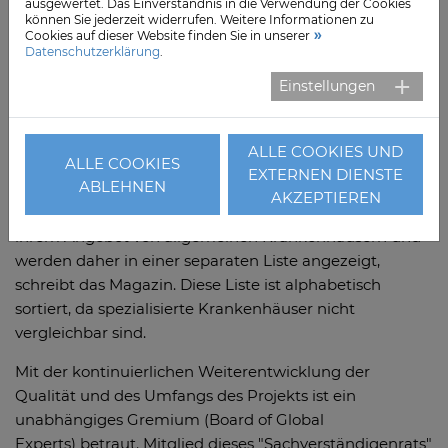
ausgewertet. Das Einverständnis in die Verwendung der Cookies
können Sie jederzeit widerrufen. Weitere Informationen zu
Die Rankings basieren auf Zehntausenden
Cookies auf dieser Website finden Sie in unserer
Empfehlungen zumeist von Medizinern, Ergebnissen
Datenschutzerklärung
.
aus Patientenbefragungen und wichtigen
Einstellungen
medizinischen Leistungsindikatoren wie Daten zur
Qualität der Versorgung, zu Hygienemaßnahmen und
zur Patientensicherheit sowie zur Anzahl der Patienten
ALLE COOKIES UND
ALLE COOKIES
pro Arzt / Pflegekraft.
EXTERNEN DIENSTE
ABLEHNEN
AKZEPTIEREN
Spezialisierte Krankenhäuser unterscheiden sich in
ihrem Angebot von allgemeinen Krankenhäusern und
werden daher in einer separaten Liste angezeigt,
schreibt das Magazin. Diese Liste ist alphabetisch
sortiert, da spezialisierte Krankenhäuser nicht
vergleichbar sind.
Mit der kontinuierlichen Weiterentwicklung der
Qualität und des Umfangs des Projekts ist ein
unabhängiges Gremium (Board of Global
Experts) betraut. Mitglied dieses "Sachverständigenrats"