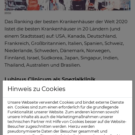
Das Ranking der besten Krankenhäuser der Welt 2020
listet die besten Krankenhäuser in 20 Ländern (und
einem Stadtstaat) auf: USA, Kanada, Deutschland,
Frankreich, Großbritannien, Italien, Spanien, Schweiz,
Niederlande, Schweden, Dänemark, Norwegen,
Finnland, Israel, Südkorea, Japan, Singapur, Indien,
Thailand, Australien und Brasilien.
Lubinus Clinicum als Spezialklinik
Hinweis zu Cookies
Das auf Orthopädie spezialisierte
Lubinus Clinicum
wird in einer alphabetisch sortierten
Tabelle der
Unsere Webseite verwendet Cookies und bindet externe Dienste
"Besten Krankenhäuser - Top Specialized"
gelistet.
ein. Cookies sind zum einen erforderlich für die grundlegende
Darauf finden sich weitere Spezialkliniken außerhalb
Funktionalität unserer Website. Zum anderen können sowohl
unsere Inhalte als auch die Marketingmaßnahmen unserer
von Schleswig-Holstein wie etwa orthopädische
technischen Partner mit Hilfe von Cookies besser auf die Website-
Einrichtungen von Asklepios, den Sana Kliniken und der
Besucher zugeschnitten werden. Hierzu werden
pseudonymisierte Daten der Besucher gesammelt und
Schön Klinik.