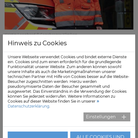
Kristin Leonhard © Segeberger Kliniken
Hinweis zu Cookies
Leonhard arbeitete zuvor neun Jahre im Herz- und
Gefäßzentrum in der Abteilung für Kardiologie und
Unsere Webseite verwendet Cookies und bindet externe Dienste
Angiologie. Seit 2015 fährt sie als Notärztin der
ein. Cookies sind zum einen erforderlich für die grundlegende
Segeberger Kliniken in Zusammenarbeit mit der
Funktionalität unserer Website. Zum anderen können sowohl
unsere Inhalte als auch die Marketingmaßnahmen unserer
Rettungsdienst-Kooperation in Schleswig-Holstein
technischen Partner mit Hilfe von Cookies besser auf die Website-
(RKiSH). Kristin Leonhard ist seit zweieinhalb Jahren
Besucher zugeschnitten werden. Hierzu werden
pseudonymisierte Daten der Besucher gesammelt und
mit der ärztlichen Leitung der Zentralen Notaufnahme
ausgewertet. Das Einverständnis in die Verwendung der Cookies
betraut.
können Sie jederzeit widerrufen. Weitere Informationen zu
Cookies auf dieser Website finden Sie in unserer
Datenschutzerklärung
.
Ein Schwerpunkt ihrer Tätigkeit ist die optimale
medizinische Versorgung aller Patienten, die in der ZNA
Einstellungen
Hilfe suchen. Kristin Leonhard lege Wert auf die
inhaltliche und organisatorische Optimierung der
ALLE COOKIES UND
Behandlungspfade, heißt es in einer Mitteilung der