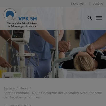
KONTAKT
LOGIN
Service
News
Kristin Leonhard - Neue Chefärztin der Zentralen Notaufnahme
der Segeberger Kliniken