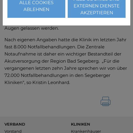
ALLE COOKIES
EXTERNEN DIENSTE
Klinik. Gleichzeitig dürfe die Umsetzung der Vorgaben
ABLEHNEN
AKZEPTIEREN
des gemeinsamen Bundesausschusses (G-BA) für die
Notfallversorgung im Krankenhaus nicht aus den
Augen gelassen werden.
Nach eigenen Angaben hatte die Klinik im letzten Jahr
fast 8.000 Notfallbehandlungen. Die Zentrale
Notaufnahme ist daher ein wichtiger Bestandteil der
Akutversorgung der Region Bad Segeberg. „Für die
vergangenen letzten zehn Jahre sprechen wir von über
72.000 Notfallbehandlungen in den Segeberger
Kliniken“, so Kristin Leonhard.
VERBAND
KLINIKEN
Vorstand
Krankenhäuser