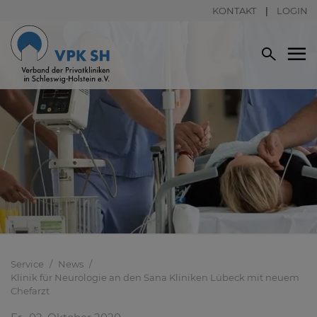
KONTAKT
LOGIN
Service
News
Klinik für Neurologie an den Sana Kliniken Lübeck mit neuem
Chefarzt